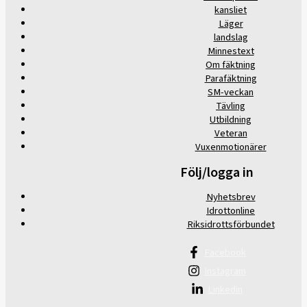
kansliet
Läger
landslag
Minnestext
Om fäktning
Parafäktning
SM-veckan
Tävling
Utbildning
Veteran
Vuxenmotionärer
Följ/logga in
Nyhetsbrev
Idrottonline
Riksidrottsförbundet
Facebook
Instagram
Linkedin