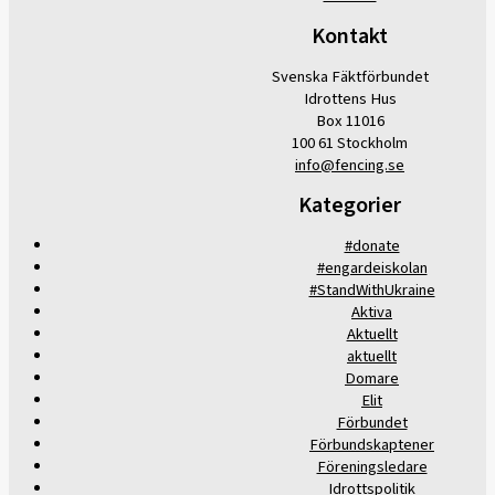
Kontakt
Svenska Fäktförbundet
Idrottens Hus
Box 11016
100 61 Stockholm
info@fencing.se
Kategorier
#donate
#engardeiskolan
#StandWithUkraine
Aktiva
Aktuellt
aktuellt
Domare
Elit
Förbundet
Förbundskaptener
Föreningsledare
Idrottspolitik