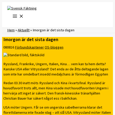
Hoppa
till
innehåll
Hem
»
Aktuellt
»
Imorgon är det sista dagen
Imorgon är det sista dagen
080816
Förbundskaptener
OS-bloggen
Ryssland, Frankrike, Ungern, Italien, Kina… vem kan ta hem detta?
Kanske USA eller Vitryssland? Det enda av de åtta deltagande lagen
som inte har omdelbart insedd medaljchans är förmodligen Egypten
Redan 03.30 inatt möts Ryssland och Kina i kvartsfinal. Ryssland är
huvudfavorit trots allt, men Kina visade mot huvudfavoriten Ungern i
herrvärja att inget är säkert. Den fransk-kinesiske tränarhjälten
Christian Bauer har säkert något ess i bakfickan.
USA möter Ungern. Får se om ungerska sabelherrarna klarar det
florettdamerna inte fixade idag – att slå USA. Vitryssland möter Italien