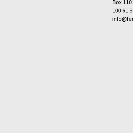
Box 110
100 61 
info@fe