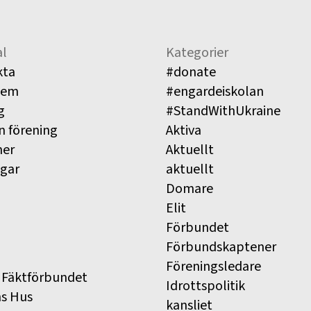
l
Kategorier
kta
#donate
lem
#engardeiskolan
g
#StandWithUkraine
n förening
Aktiva
ner
Aktuellt
ngar
aktuellt
Domare
Elit
Förbundet
Förbundskaptener
Föreningsledare
 Fäktförbundet
Idrottspolitik
ns Hus
kansliet