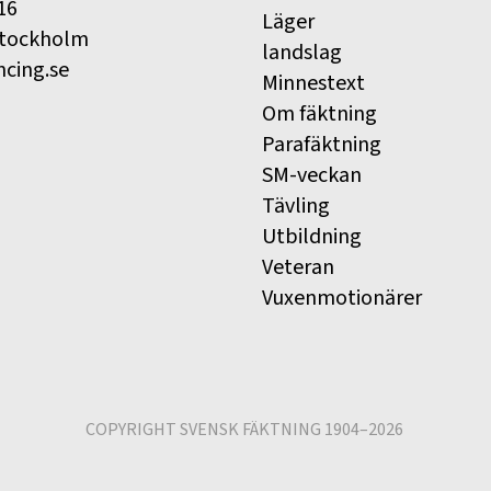
16
Läger
Stockholm
landslag
ncing.se
Minnestext
Om fäktning
Parafäktning
SM-veckan
Tävling
Utbildning
Veteran
Vuxenmotionärer
COPYRIGHT SVENSK FÄKTNING 1904–2026