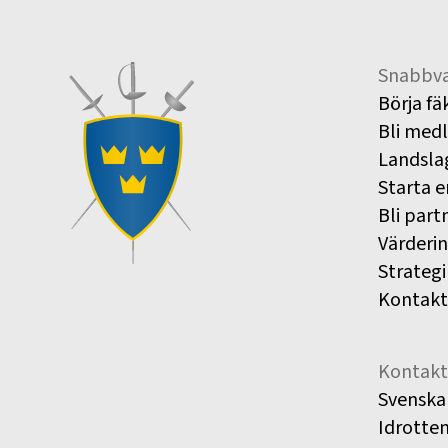
Snabbva
Börja fä
Bli med
Landsla
Starta e
Bli part
Värderi
Strategi
Kontakt
Kontakt
Svenska
Idrotte