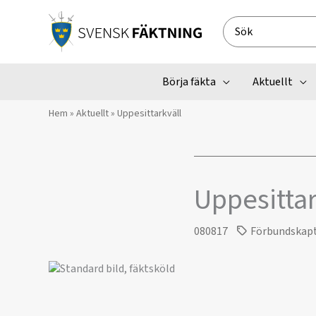
Hoppa
till
Search
innehåll
for:
Börja fäkta
Aktuellt
Hem
»
Aktuellt
»
Uppesittarkväll
Uppesittar
080817
Förbundskap