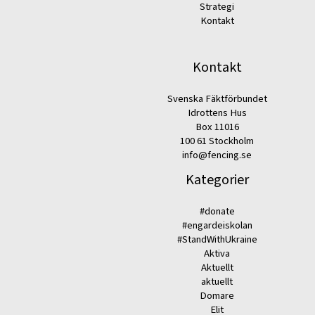
Strategi
Kontakt
Kontakt
Svenska Fäktförbundet
Idrottens Hus
Box 11016
100 61 Stockholm
info@fencing.se
Kategorier
#donate
#engardeiskolan
#StandWithUkraine
Aktiva
Aktuellt
aktuellt
Domare
Elit