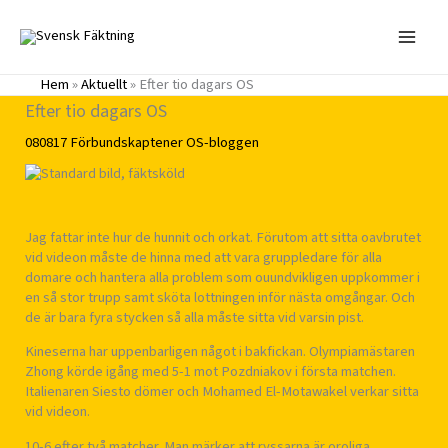
Hoppa
till
innehåll
Hem
»
Aktuellt
»
Efter tio dagars OS
Efter tio dagars OS
080817
Förbundskaptener
OS-bloggen
Jag fattar inte hur de hunnit och orkat. Förutom att sitta oavbrutet
vid videon måste de hinna med att vara gruppledare för alla
domare och hantera alla problem som ouundvikligen uppkommer i
en så stor trupp samt sköta lottningen inför nästa omgångar. Och
de är bara fyra stycken så alla måste sitta vid varsin pist.
Kineserna har uppenbarligen något i bakfickan. Olympiamästaren
Zhong körde igång med 5-1 mot Pozdniakov i första matchen.
Italienaren Siesto dömer och Mohamed El-Motawakel verkar sitta
vid videon.
10-6 efter två matcher. Man märker att ryssarna är oroliga.