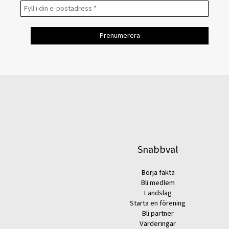
Snabbval
Börja fäkta
Bli medlem
Landslag
Starta en förening
Bli partner
Värderingar