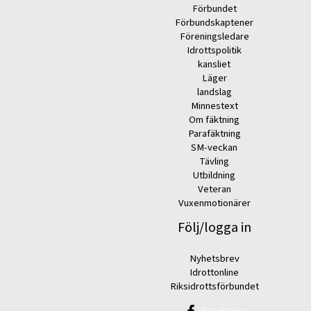
Förbundet
Förbundskaptener
Föreningsledare
Idrottspolitik
kansliet
Läger
landslag
Minnestext
Om fäktning
Parafäktning
SM-veckan
Tävling
Utbildning
Veteran
Vuxenmotionärer
Följ/logga in
Nyhetsbrev
Idrottonline
Riksidrottsförbundet
Facebook