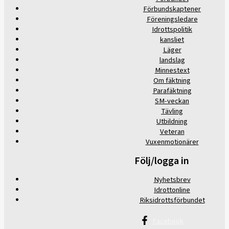
Förbundskaptener
Föreningsledare
Idrottspolitik
kansliet
Läger
landslag
Minnestext
Om fäktning
Parafäktning
SM-veckan
Tävling
Utbildning
Veteran
Vuxenmotionärer
Följ/logga in
Nyhetsbrev
Idrottonline
Riksidrottsförbundet
Facebook