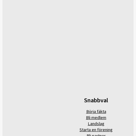
Snabbval
Börja fäkta
Bli medlem
Landslag
Starta en förening
Bli partner