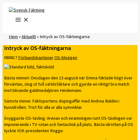
Hoppa
till
innehåll
Hem
»
Aktuellt
»
Intryck av OS-fäktningarna
Intryck av OS-fäktningarna
080817
Förbundskaptener
OS-bloggen
Bästa minnet: Onsdagen den 13 augusti när Emma fäktade högt över
förväntan, slog ut två världsfäktare och gjorde en riktigt bra match
mot blivande guldmedaljören Heidemann.
Sämsta minne: Fäktsportens dopingaffär med Andrea Baldini i
huvudrollen. Trist för alla ur alla synvinklar.
Snyggaste OS-tävling: Arenan och inramningen runt OS-tävlingen var
imponerande i TV-rutan och fantastisk på plats. Bästa idrotten på OS
tyckte IOK-presidenten Rogge.