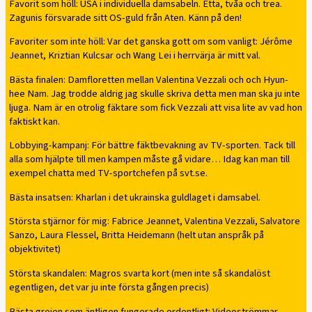
Favorit som höll: USA i individuella damsabeln. Etta, tvåa och trea.
Zagunis försvarade sitt OS-guld från Aten. Känn på den!
Favoriter som inte höll: Var det ganska gott om som vanligt: Jérôme
Jeannet, Kriztian Kulcsar och Wang Lei i herrvärja är mitt val.
Bästa finalen: Damfloretten mellan Valentina Vezzali och och Hyun-
hee Nam. Jag trodde aldrig jag skulle skriva detta men man ska ju inte
ljuga. Nam är en otrolig fäktare som fick Vezzali att visa lite av vad hon
faktiskt kan.
Lobbying-kampanj: För bättre fäktbevakning av TV-sporten. Tack till
alla som hjälpte till men kampen måste gå vidare… Idag kan man till
exempel chatta med TV-sportchefen på svt.se.
Bästa insatsen: Kharlan i det ukrainska guldlaget i damsabel.
Största stjärnor för mig: Fabrice Jeannet, Valentina Vezzali, Salvatore
Sanzo, Laura Flessel, Britta Heidemann (helt utan anspråk på
objektivitet)
Största skandalen: Magros svarta kort (men inte så skandalöst
egentligen, det var ju inte första gången precis)
Bästa grejen som äntligen fungerade ordentligt: Videoströmmar.