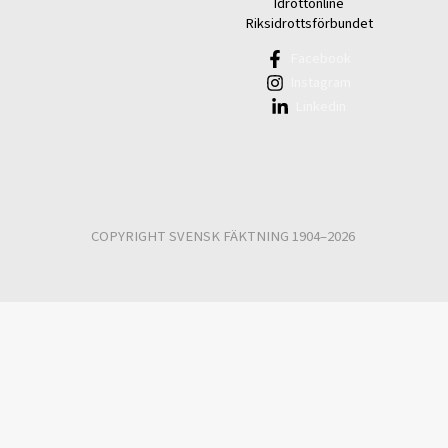
Idrottonline
Riksidrottsförbundet
Facebook
Instagram
Linkedin
COPYRIGHT SVENSK FÄKTNING 1904–2026