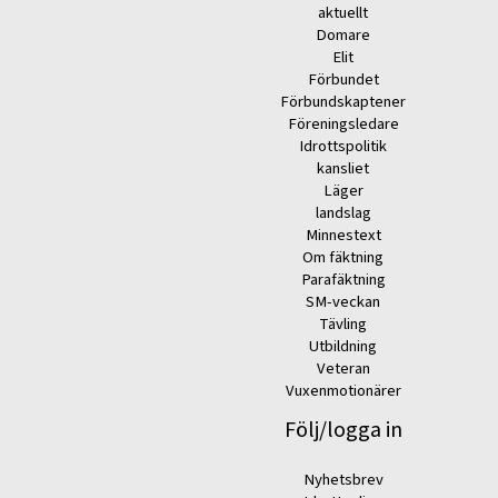
aktuellt
Domare
Elit
Förbundet
Förbundskaptener
Föreningsledare
Idrottspolitik
kansliet
Läger
landslag
Minnestext
Om fäktning
Parafäktning
SM-veckan
Tävling
Utbildning
Veteran
Vuxenmotionärer
Följ/logga in
Nyhetsbrev