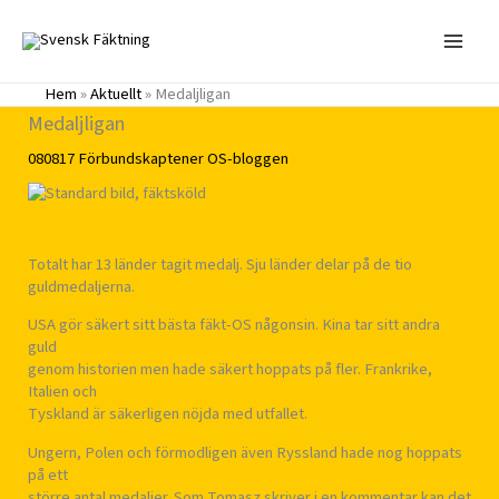
Hoppa
till
innehåll
Hem
»
Aktuellt
»
Medaljligan
Medaljligan
080817
Förbundskaptener
OS-bloggen
Totalt har 13 länder tagit medalj. Sju länder delar på de tio
guldmedaljerna.
USA gör säkert sitt bästa fäkt-OS någonsin. Kina tar sitt andra
guld
genom historien men hade säkert hoppats på fler. Frankrike,
Italien och
Tyskland är säkerligen nöjda med utfallet.
Ungern, Polen och förmodligen även Ryssland hade nog hoppats
på ett
större antal medaljer. Som Tomasz skriver i en kommentar kan det