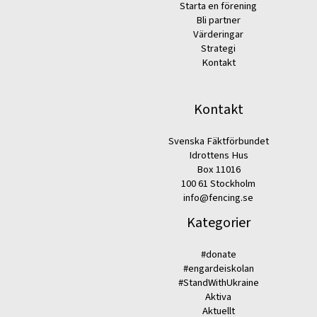
Starta en förening
Bli partner
Värderingar
Strategi
Kontakt
Kontakt
Svenska Fäktförbundet
Idrottens Hus
Box 11016
100 61 Stockholm
info@fencing.se
Kategorier
#donate
#engardeiskolan
#StandWithUkraine
Aktiva
Aktuellt