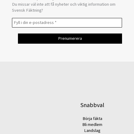
Du missar väl inte att få nyheter och viktig information om
Svensk Fäktning?
Snabbval
Börja fäkta
Bli medlem
Landslag