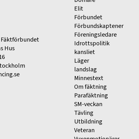
Elit
Förbundet
Förbundskaptener
Föreningsledare
 Fäktförbundet
Idrottspolitik
ns Hus
kansliet
16
Läger
Stockholm
landslag
ncing.se
Minnestext
Om fäktning
Parafäktning
SM-veckan
Tävling
Utbildning
Veteran
Vuxenmotionärer