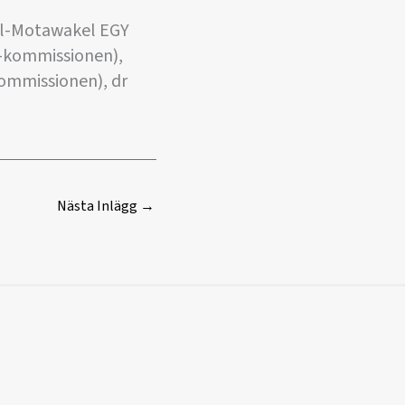
 El-Motawakel EGY
-kommissionen),
mmissionen), dr
Nästa Inlägg
→