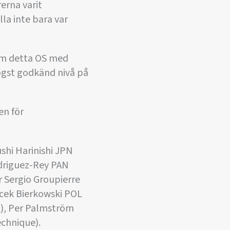
erna varit
lla inte bara var
nom detta OS med
gst godkänd nivå på
en för
shi Harinishi JPN
odriguez-Rey PAN
r Sergio Groupierre
Acek Bierkowski POL
t), Per Palmström
echnique).