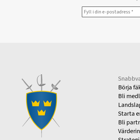
Snabbva
Börja fä
Bli med
Landsla
Starta e
Bli part
Värderi
Strategi