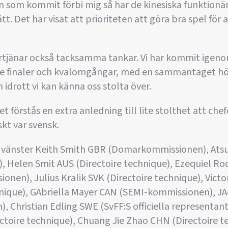
on som kommit förbi mig så har de kinesiska funktionär
tt. Det har visat att prioriteten att göra bra spel för a
förtjänar också tacksamma tankar. Vi har kommit ige
e finaler och kvalomgångar, med en sammantaget hö
drott vi kan känna oss stolta över.
et förstås en extra anledning till lite stolthet att chef
skt var svensk.
ån vänster Keith Smith GBR (Domarkommissionen), Atsu
 Helen Smit AUS (Directoire technique), Ezequiel R
onen), Julius Kralik SVK (Directoire technique), Victo
hnique), GAbriella Mayer CAN (SEMI-kommissionen), J
 Christian Edling SWE (SvFF:S officiella representan
ctoire technique), Chuang Jie Zhao CHN (Directoire t