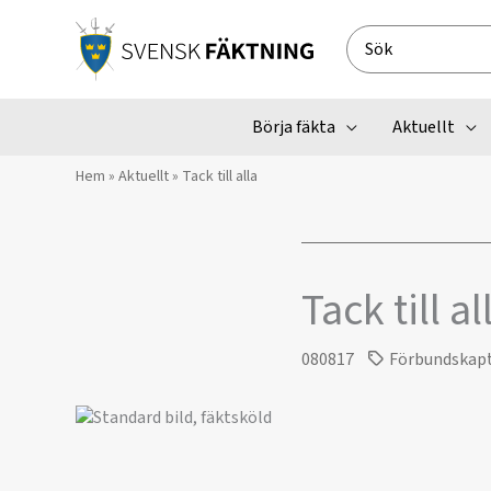
Hoppa
till
Search
innehåll
for:
Börja fäkta
Aktuellt
Hem
»
Aktuellt
»
Tack till alla
Tack till al
080817
Förbundskap