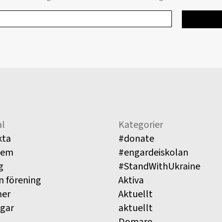
l
Kategorier
kta
#donate
lem
#engardeiskolan
g
#StandWithUkraine
n förening
Aktiva
ner
Aktuellt
ngar
aktuellt
Domare