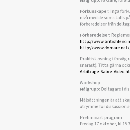
Målgrupp:
Fäktare, föräld
Förkunskaper:
Inga förk
nivå med de som ställs p
förberedelser från deltaga
Förberedelser:
Reglement
http://www.britishfenci
http://www.domare.net/
Praktisk övning i förväg
snarast). Titta gärna ock
Arbitrage-Sabre-Video.h
Workshop
Målgrupp:
Deltagare i di
Målsättningen är att ska
utrymme för diskussion 
Preliminärt program
Fredag 17 oktober, kl 15.