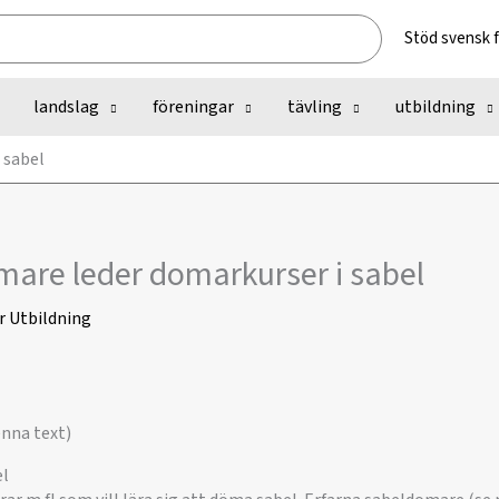
Stöd svensk 
landslag
föreningar
tävling
utbildning
 sabel
are leder domarkurser i sabel
r
Utbildning
enna text)
el