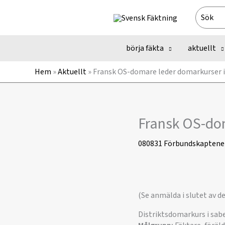
Hoppa
Search
till
for:
innehåll
börja fäkta
aktuellt
Hem
»
Aktuellt
»
Fransk OS-domare leder domarkurser i
Fransk OS-dom
080831
Förbundskaptene
(Se anmälda i slutet av d
Distriktsdomarkurs i sab