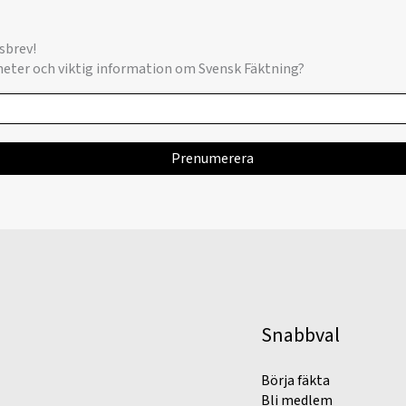
sbrev!
yheter och viktig information om Svensk Fäktning?
Snabbval
Börja fäkta
Bli medlem