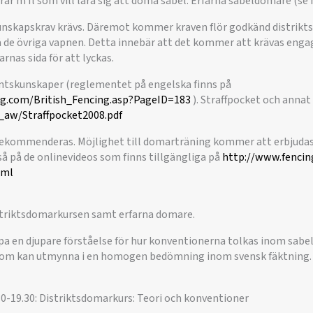
rar m fl som vill lära sig att döma sabel. Erfarna sabeldomare (se 
unskapskrav krävs. Däremot kommer kraven flör godkänd distrikt
å de övriga vapnen. Detta innebär att det kommer att krävas en
rnas sida för att lyckas.
skunskaper (reglementet på engelska finns på
ng.com/British_Fencing.asp?PageID=183
). Straffpocket och annat
_aw/Straffpocket2008.pdf
 rekommenderas. Möjlighet till domarträning kommer att erbjudas
så på de onlinevideos som finns tillgängliga på
http://www.fencin
tml
striktsdomarkursen samt erfarna domare.
pa en djupare förståelse för hur konventionerna tolkas inom sab
som kan utmynna i en homogen bedömning inom svensk fäktning.
30-19.30: Distriktsdomarkurs: Teori och konventioner