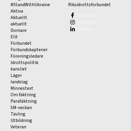
#StandWithUkraine
Riksidrottsförbundet
Aktiva
Facebook
Aktuellt
Instagram
aktuellt
Linkedin
Domare
Elit
Förbundet
Förbundskaptener
Föreningsledare
Idrottspolitik
kansliet
Läger
landslag
Minnestext
Om fäktning
Parafäktning
SM-veckan
Tävling
Utbildning
Veteran