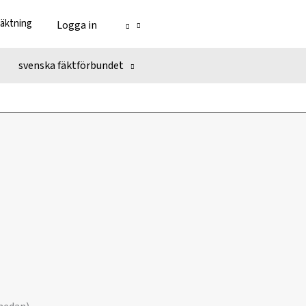
fäktning
Logga in
svenska fäktförbundet