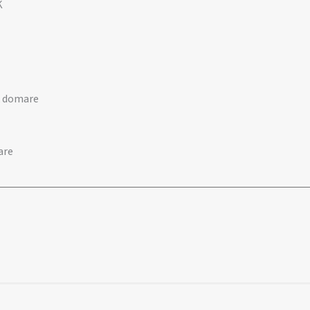
K
k domare
are