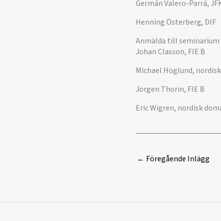
Germán Valero-Parrá, JF
Henning Österberg, DIF
Anmälda till seminarium
Johan Classon, FIE B
Michael Höglund, nordis
Jörgen Thorin, FIE B
Eric Wigren, nordisk dom
←
Föregående Inlägg