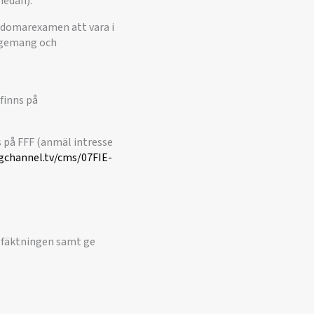
nedan).
sdomarexamen att vara i
gagemang och
 finns på
 på FFF (anmäl intresse
gchannel.tv/cms/07FIE-
elfäktningen samt ge