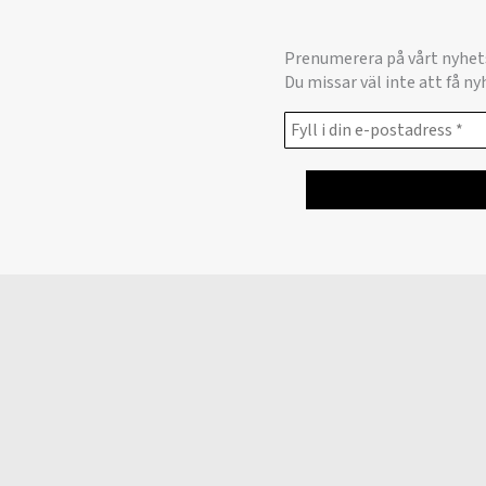
Prenumerera på vårt nyhet
Du missar väl inte att få n