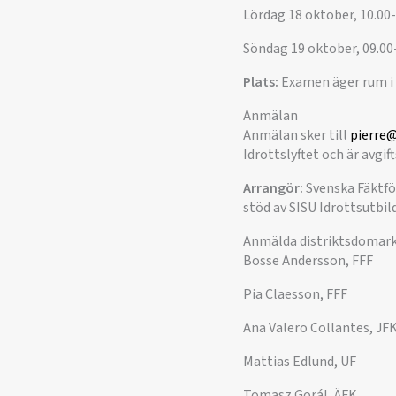
Lördag 18 oktober, 10.00
Söndag 19 oktober, 09.00-
Plats:
Examen äger rum i E
Anmälan
Anmälan sker till
pierre@
Idrottslyftet och är avgif
Arrangör:
Svenska Fäktf
stöd av SISU Idrottsutbil
Anmälda distriktsdomar
Bosse Andersson, FFF
Pia Claesson, FFF
Ana Valero Collantes, JF
Mattias Edlund, UF
Tomasz Gorál, ÄFK