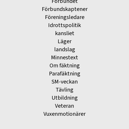
Förbundet
Förbundskaptener
Föreningsledare
Idrottspolitik
kansliet
Läger
landslag
Minnestext
Om fäktning
Parafäktning
SM-veckan
Tävling
Utbildning
Veteran
Vuxenmotionärer