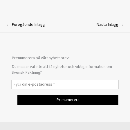
←
Föregående Inlägg
Nästa Inlägg
→
Prenumerera på vårt nyhetsbrev!
Du missar väl inte att få nyheter och viktig information om
Svensk Fäktning?