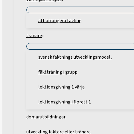
att arrangera tävling
tränare
svensk fäktnings utvecklingsmodell
fäktträning i grupp
lektionsgivning 1 värja
lektionsgivning i florett 1
domarutbildningar
utveckling fäktare eller tränare