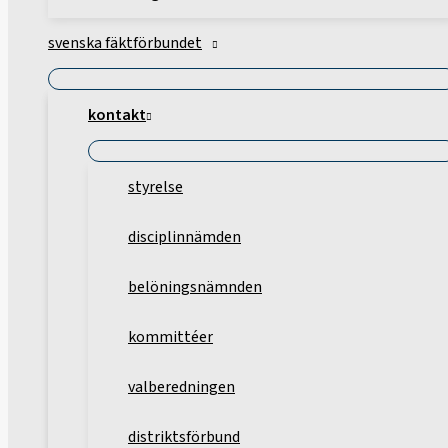
svenska fäktförbundet
kontakt
styrelse
disciplinnämden
belöningsnämnden
kommittéer
valberedningen
distriktsförbund