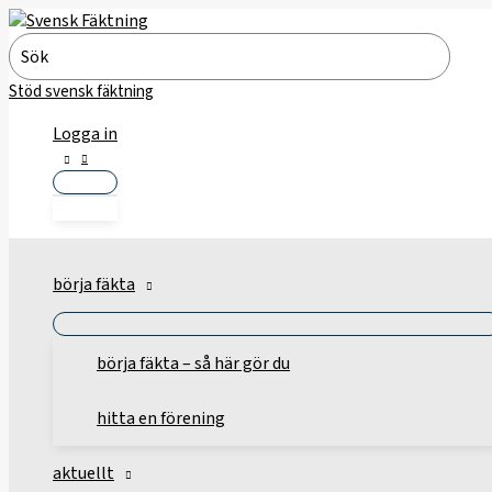
Hoppa
till
Search
innehåll
for:
Stöd svensk fäktning
Logga in
börja fäkta
börja fäkta – så här gör du
hitta en förening
aktuellt