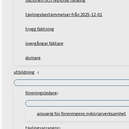
nationell och regional ranking
tävlingsbestämmelser från 2025-12-01
trygg fäktning
övergångar fäktare
domare
utbildning
föreningsledare
ansvarig för föreningens nybörjarverksamhet
tävlingsarrangör