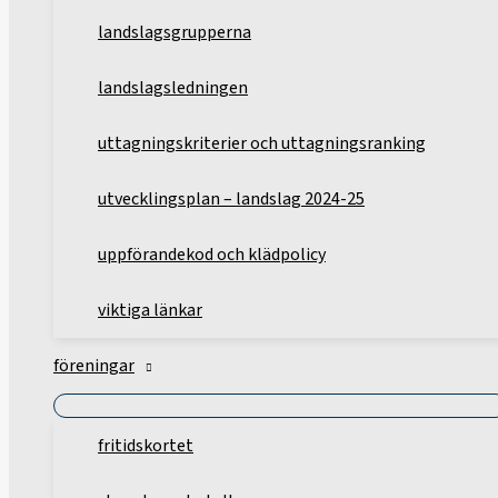
landslagsgrupperna
landslagsledningen
uttagningskriterier och uttagningsranking
utvecklingsplan – landslag 2024-25
uppförandekod och klädpolicy
viktiga länkar
föreningar
fritidskortet