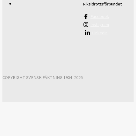
Riksidrottsförbundet
Facebook
Instagram
Linkedin
COPYRIGHT SVENSK FÄKTNING 1904–2026