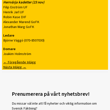
Herrvärja kadetter (23 nov)
Filip Enström UF
Henrik Jarl UF
Robin Kase DIF
Alexander Marend GoFK
Jonathan Warg GoFK
Ledare
Björne Väggö (070-8507030)
Domare
Joakim Holmström
←
Föregående Inlägg
Nästa Inlägg
→
Prenumerera på vårt nyhetsbrev!
Du missar väl inte att få nyheter och viktig information om
Svensk Fäktning?