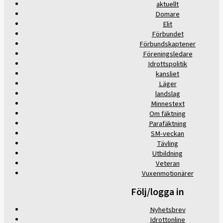
aktuellt
Domare
Elit
Förbundet
Förbundskaptener
Föreningsledare
Idrottspolitik
kansliet
Läger
landslag
Minnestext
Om fäktning
Parafäktning
SM-veckan
Tävling
Utbildning
Veteran
Vuxenmotionärer
Följ/logga in
Nyhetsbrev
Idrottonline