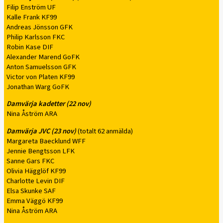
Filip Enström UF
Kalle Frank KF99
Andreas Jönsson GFK
Philip Karlsson FKC
Robin Kase DIF
Alexander Marend GoFK
Anton Samuelsson GFK
Victor von Platen KF99
Jonathan Warg GoFK
Damvärja kadetter (22 nov)
Nina Åström ARA
Damvärja JVC (23 nov)
(totalt 62 anmälda)
Margareta Baecklund WFF
Jennie Bengtsson LFK
Sanne Gars FKC
Olivia Hägglöf KF99
Charlotte Levin DIF
Elsa Skunke SAF
Emma Väggö KF99
Nina Åström ARA