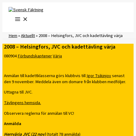
Hoppa
till
innehåll
Hem
»
Aktuellt
»
2008 – Helsingfors, JVC och kadettävling värja
2008 – Helsingfors, JVC och kadettävling värja
080904
Förbundskaptener
Värja
Anmälan till kadettklasserna görs klubbvis till
Igor Tsikinjov
senast
den 9 november. Meddela även om domare från klubben medföljer.
Uttagna till JVC.
Tävlingens hemsida.
Observera reglerna för anmälan till VC!
Anmälda
Herrvärja JVC (22 nov)
(totalt 78 anmälda)