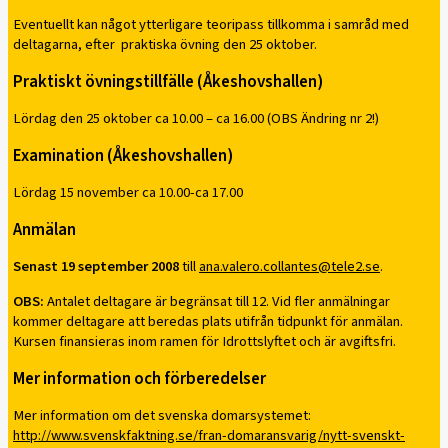
Eventuellt kan något ytterligare teoripass tillkomma i samråd med
deltagarna, efter praktiska övning den 25 oktober.
Praktiskt övningstillfälle (Åkeshovshallen)
Lördag den 25 oktober ca 10.00 – ca 16.00 (OBS Ändring nr 2!)
Examination (Åkeshovshallen)
Lördag 15 november ca 10.00-ca 17.00
Anmälan
Senast 19 september 2008
till
ana.valero.collantes@tele2.se
.
OBS:
Antalet deltagare är begränsat till 12. Vid fler anmälningar
kommer deltagare att beredas plats utifrån tidpunkt för anmälan.
Kursen finansieras inom ramen för Idrottslyftet och är avgiftsfri.
Mer information och förberedelser
Mer information om det svenska domarsystemet:
http://www.svenskfaktning.se/fran-domaransvarig/nytt-svenskt-