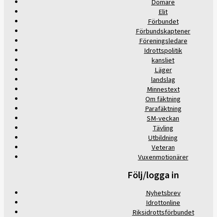
Domare
Elit
Förbundet
Förbundskaptener
Föreningsledare
Idrottspolitik
kansliet
Läger
landslag
Minnestext
Om fäktning
Parafäktning
SM-veckan
Tävling
Utbildning
Veteran
Vuxenmotionärer
Följ/logga in
Nyhetsbrev
Idrottonline
Riksidrottsförbundet