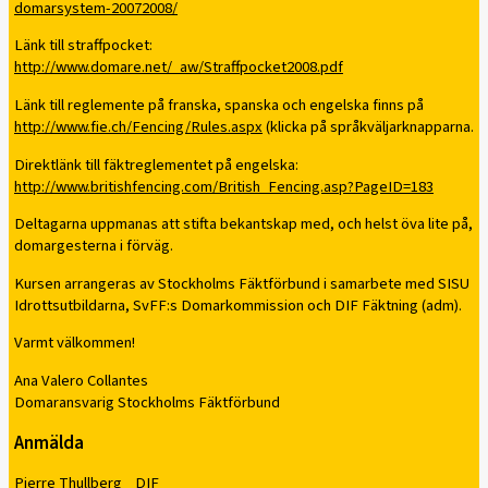
domarsystem-20072008/
Länk till straffpocket:
http://www.domare.net/_aw/Straffpocket2008.pdf
Länk till reglemente på franska, spanska och engelska finns på
http://www.fie.ch/Fencing/Rules.aspx
(klicka på språkväljarknapparna.
Direktlänk till fäktreglementet på engelska:
http://www.britishfencing.com/British_Fencing.asp?PageID=183
Deltagarna uppmanas att stifta bekantskap med, och helst öva lite på,
domargesterna i förväg.
Kursen arrangeras av Stockholms Fäktförbund i samarbete med SISU
Idrottsutbildarna, SvFF:s Domarkommission och DIF Fäktning (adm).
Varmt välkommen!
Ana Valero Collantes
Domaransvarig Stockholms Fäktförbund
Anmälda
Pierre Thullberg DIF