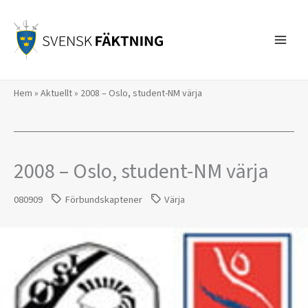
Hoppa
till
innehåll
Hem
»
Aktuellt
»
2008 – Oslo, student-NM värja
2008 – Oslo, student-NM värja
080909
Förbundskaptener
Värja