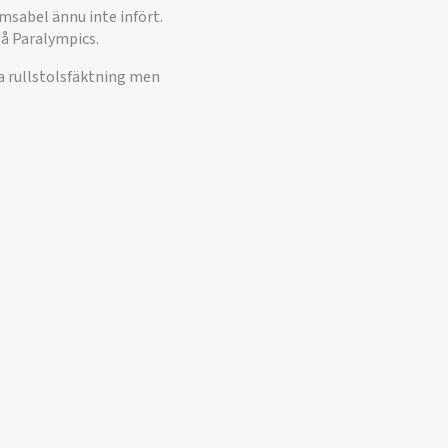
msabel ännu inte infört.
på Paralympics.
ta rullstolsfäktning men