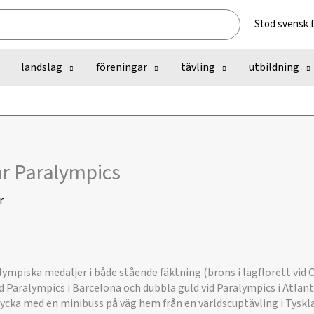
Stöd svensk 
landslag
föreningar
tävling
utbildning
r Paralympics
r
lympiska medaljer i både stående fäktning (brons i lagflorett vid OS
id Paralympics i Barcelona och dubbla guld vid Paralympics i Atlant
lycka med en minibuss på väg hem från en världscuptävling i Tyskl