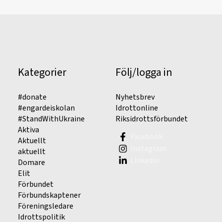
Kategorier
Följ/logga in
#donate
Nyhetsbrev
#engardeiskolan
Idrottonline
#StandWithUkraine
Riksidrottsförbundet
Aktiva
Facebook
Aktuellt
Instagram
aktuellt
Linkedin
Domare
Elit
Förbundet
Förbundskaptener
Föreningsledare
Idrottspolitik