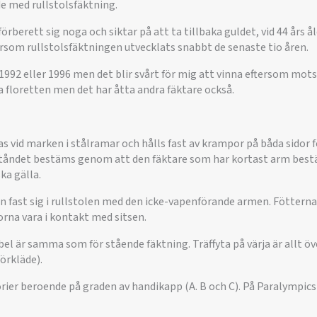
e med rullstolsfäktning.
förberett sig noga och siktar på att ta tillbaka guldet, vid 44 års å
ersom rullstolsfäktningen utvecklats snabbt de senaste tio åren.
 1992 eller 1996 men det blir svårt för mig att vinna eftersom mots
a floretten men det har åtta andra fäktare också.
as vid marken i stålramar och hålls fast av krampor på båda sidor f
vståndet bestäms genom att den fäktare som har kortast arm bes
ka gälla.
 fast sig i rullstolen med den icke-vapenförande armen. Fötterna
rna vara i kontakt med sitsen.
abel är samma som för stående fäktning. Träffyta på värja är allt öv
örkläde).
orier beroende på graden av handikapp (A. B och C). På Paralympics