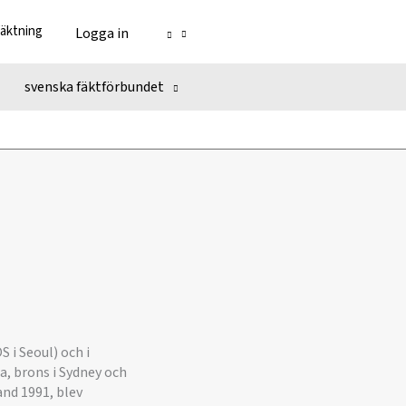
fäktning
Logga in
svenska fäktförbundet
 i Seoul) och i
a, brons i Sydney och
and 1991, blev