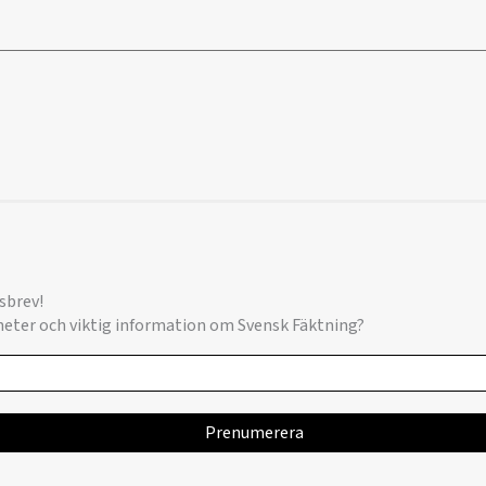
sbrev!
yheter och viktig information om Svensk Fäktning?