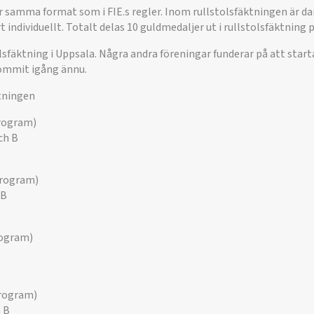
r samma format som i FIE.s regler. Inom rullstolsfäktningen är da
 individuellt. Totalt delas 10 guldmedaljer ut i rullstolsfäktning 
tolsfäktning i Uppsala. Några andra föreningar funderar på att star
ommit igång ännu.
tningen
rogram)
ch B
rogram)
 B
rogram)
rogram)
h B