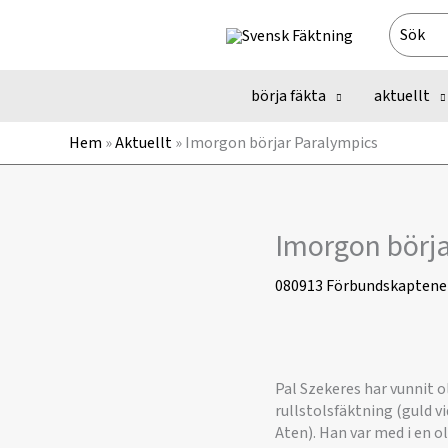
Hoppa
Search
till
for:
innehåll
börja fäkta
aktuellt
Hem
»
Aktuellt
»
Imorgon börjar Paralympics
Imorgon börja
080913
Förbundskaptene
Pal Szekeres har vunnit o
rullstolsfäktning (guld v
Aten). Han var med i en o