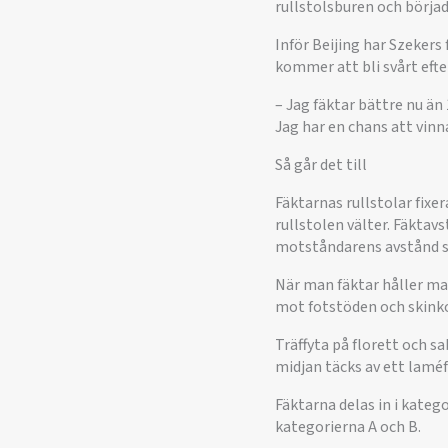
rullstolsburen och börjad
Inför Beijing har Szekers 
kommer att bli svårt eft
– Jag fäktar bättre nu än
Jag har en chans att vinn
Så går det till
Fäktarnas rullstolar fixer
rullstolen välter. Fäkta
motståndarens avstånd s
När man fäktar håller man
mot fotstöden och skinko
Träffyta på florett och s
midjan täcks av ett laméf
Fäktarna delas in i kateg
kategorierna A och B.