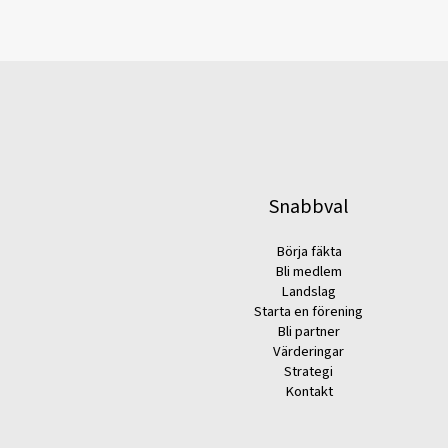
Snabbval
Börja fäkta
Bli medlem
Landslag
Starta en förening
Bli partner
Värderingar
Strategi
Kontakt