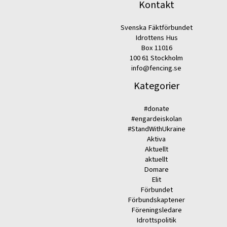
Kontakt
Svenska Fäktförbundet
Idrottens Hus
Box 11016
100 61 Stockholm
info@fencing.se
Kategorier
#donate
#engardeiskolan
#StandWithUkraine
Aktiva
Aktuellt
aktuellt
Domare
Elit
Förbundet
Förbundskaptener
Föreningsledare
Idrottspolitik