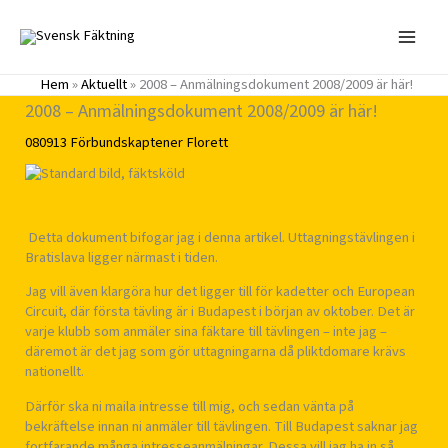
Hoppa
till
innehåll
Hem
»
Aktuellt
»
2008 – Anmälningsdokument 2008/2009 är här!
2008 – Anmälningsdokument 2008/2009 är här!
080913
Förbundskaptener
Florett
Detta dokument bifogar jag i denna artikel. Uttagningstävlingen i
Bratislava ligger närmast i tiden.
Jag vill även klargöra hur det ligger till för kadetter och European
Circuit, där första tävling är i Budapest i början av oktober. Det är
varje klubb som anmäler sina fäktare till tävlingen – inte jag –
däremot är det jag som gör uttagningarna då pliktdomare krävs
nationellt.
Därför ska ni maila intresse till mig, och sedan vänta på
bekräftelse innan ni anmäler till tävlingen. Till Budapest saknar jag
fortfarande många intresseanmälningar. Dessa vill jag ha in så