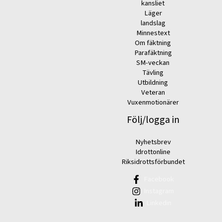
kansliet
Läger
landslag
Minnestext
Om fäktning
Parafäktning
SM-veckan
Tävling
Utbildning
Veteran
Vuxenmotionärer
Följ/logga in
Nyhetsbrev
Idrottonline
Riksidrottsförbundet
Facebook
Instagram
Linkedin