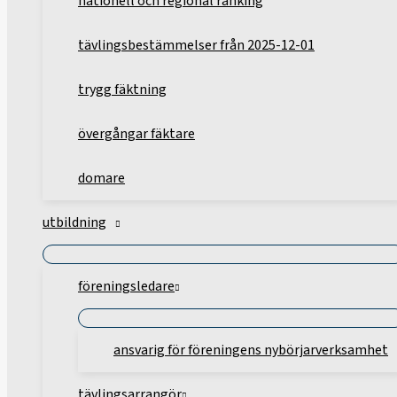
nationell och regional ranking
tävlingsbestämmelser från 2025-12-01
trygg fäktning
övergångar fäktare
domare
utbildning
föreningsledare
ansvarig för föreningens nybörjarverksamhet
tävlingsarrangör