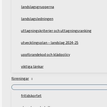
landslagsgrupperna
landslagsledningen
uttagningskriterier och uttagningsranking
utvecklingsplan – landslag 2024-25
uppförandekod och klädpolicy
viktiga länkar
föreningar
fritidskortet