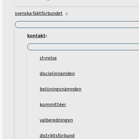
svenska fäktförbundet
kontakt
styrelse
disciplinnämden
belöningsnämnden
kommittéer
valberedningen
distriktsförbund