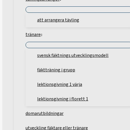
att arrangera tävling
tränare
svensk fäktnings utvecklingsmodell
fäktträning i grupp
lektionsgivning 1 värja
lektionsgivning i florett 1
domarutbildningar
utveckling fäktare eller tränare