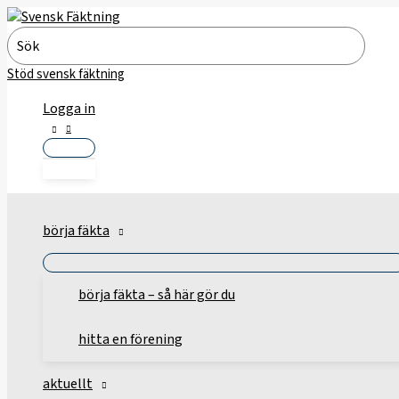
Hoppa
till
Search
innehåll
for:
Stöd svensk fäktning
Logga in
börja fäkta
börja fäkta – så här gör du
hitta en förening
aktuellt