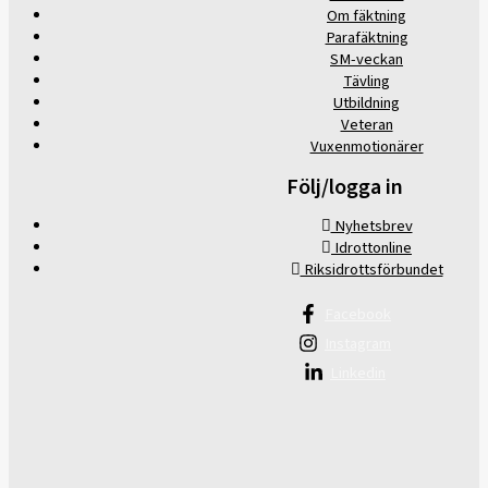
Om fäktning
Parafäktning
SM-veckan
Tävling
Utbildning
Veteran
Vuxenmotionärer
Följ/logga in
Nyhetsbrev
Idrottonline
Riksidrottsförbundet
Facebook
Instagram
Linkedin