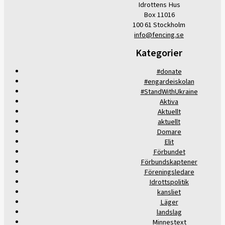
Idrottens Hus
Box 11016
100 61 Stockholm
info@fencing.se
Kategorier
#donate
#engardeiskolan
#StandWithUkraine
Aktiva
Aktuellt
aktuellt
Domare
Elit
Förbundet
Förbundskaptener
Föreningsledare
Idrottspolitik
kansliet
Läger
landslag
Minnestext