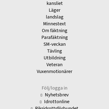
kansliet
Läger
landslag
Minnestext
Om fäktning
Parafäktning
SM-veckan
Tävling
Utbildning
Veteran
Vuxenmotionärer
Följ/logga in
Nyhetsbrev
Idrottonline
Riksidrottsförbundet