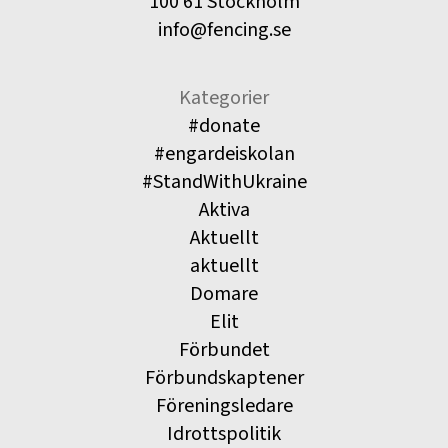
100 61 Stockholm
info@fencing.se
Kategorier
#donate
#engardeiskolan
#StandWithUkraine
Aktiva
Aktuellt
aktuellt
Domare
Elit
Förbundet
Förbundskaptener
Föreningsledare
Idrottspolitik