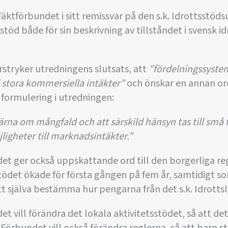
Fäktförbundet i sitt remissvar på den s.k. Idrottsstöd
stöd både för sin beskrivning av tillståndet i svensk id
stryker utredningens slutsats, att
”fördelningssystem
stora kommersiella intäkter”
och önskar en annan or
e formulering i utredningen:
ärna om mångfald och att särskild hänsyn tas till små 
igheter till marknadsintäkter.”
et ger också uppskattande ord till den borgerliga re
a stödet ökade för första gången på fem år, samtidigt 
tt själva bestämma hur pengarna från det s.k. Idrottsl
t vill förändra det lokala aktivitetsstödet, så att det