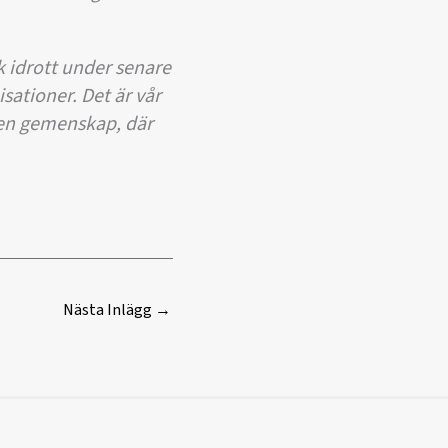
k idrott under senare
isationer. Det är vår
i en gemenskap, där
Nästa Inlägg
→