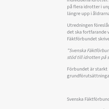
individuella idrotter
på flera idrotter i 
längre upp i åldrarn
Utredningen föreslår
det ska fortfarande 
Fäktförbundet skrive
”Svenska Fäktförbunde
stöd till idrotten på
Förbundet är starkt p
grundförutsättninga
Svenska Fäktförbund