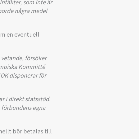
ntäkter, som inte är
) borde några medel
m en eventuell
e vetande, försöker
lympiska Kommitté
SOK disponerar för
 i direkt statsstöd.
på förbundens egna
ellt bör betalas till