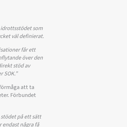
 idrottsstödet som
ket väl definierat.
sationer får ett
nflytande över den
direkt stöd av
er SOK.”
förmåga att ta
heter. Förbundet
stödet på ett sätt
 endast några få