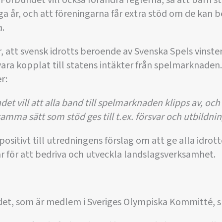
. Förbundet vill också förändra reglerna, så att barn s
unga år, och att föreningarna får extra stöd om de ka
a.
, att svensk idrotts beroende av Svenska Spels vinst
vara kopplat till statens intäkter från spelmarknaden
r:
t vill att alla band till spelmarknaden klipps av, och 
 samma sätt som stöd ges till t.ex. försvar och utbildnin
ositivt till utredningens förslag om att ge alla idrott
r för att bedriva och utveckla landslagsverksamhet.
et, som är medlem i Sveriges Olympiska Kommitté, sk