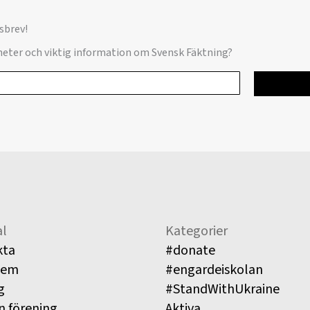
sbrev!
yheter och viktig information om Svensk Fäktning?
l
Kategorier
kta
#donate
lem
#engardeiskolan
g
#StandWithUkraine
n förening
Aktiva