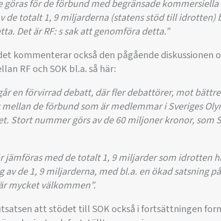
e göras för de förbund med begränsade kommersiella i
de totalt 1, 9 miljarderna (statens stöd till idrotten
tta. Det är RF: s sak att genomföra detta.”
det kommenterar också den pågående diskussionen o
an RF och SOK bl.a. så här:
år en förvirrad debatt, där fler debattörer, mot bättr
t mellan de förbund som är medlemmar i Sveriges O
et. Stort nummer görs av de 60 miljoner kronor, som 
 jämföras med de totalt 1, 9 miljarder som idrotten har
 av de 1, 9 miljarderna, med bl.a. en ökad satsning 
, är mycket välkommen”.
satsen att stödet till SOK också i fortsättningen form