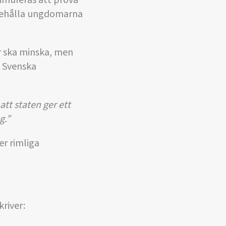
timuleras att pröva
n behålla ungdomarna
er ska minska, men
. Svenska
att staten ger ett
g.”
er rimliga
river: