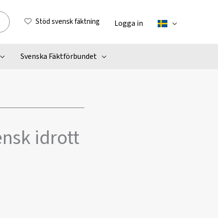
Stöd svensk fäktning
Logga in
Svenska Fäktförbundet
nsk idrott