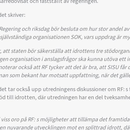
särredovisat och fastställt av regeringen.
et skriver:
 Regering och riksdag bör besluta om hur stor andel av
n självständiga organisationen SOK, vars uppdrag är myc
 att staten bör säkerställa att idrottens tre stödorgani
gen organisation i anslagsfrågor ska kunna utöva ett i
terar också att RF tycker att det är bra, att SISU får 
an som bekant har motsatt uppfattning, när det gäll
et tar också upp utredningens diskussioner om RF: s 
töd till idrotten, där utredningen har en del tveksam
iss oro på RF: s möjligheter att tillämpa det framtida 
 nuvarande utvecklingen mot en splittrad idrott, där