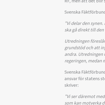
RF, men att det blir 
Svenska Fäktförbund
”Vi delar den synen.
ska gå direkt till de
Utredningen föreslår,
grundstöd och att in
andra. Utredningen no
regeringen, medan m
Svenska Fäktförbund
ansvar för statens s
skriver:
”Vi ser däremot med v
som kan motverka den