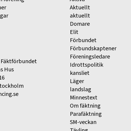
ner
Aktuellt
ngar
aktuellt
Domare
Elit
Förbundet
Förbundskaptener
Föreningsledare
 Fäktförbundet
Idrottspolitik
ns Hus
kansliet
16
Läger
Stockholm
landslag
ncing.se
Minnestext
Om fäktning
Parafäktning
SM-veckan
Tävling