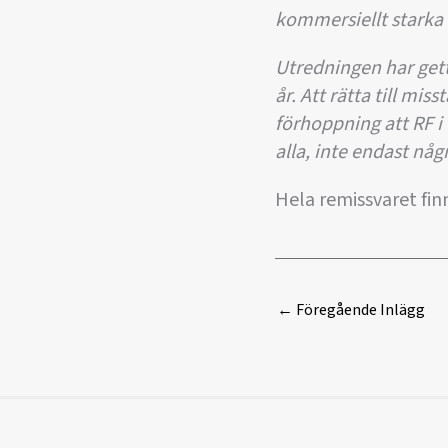
kommersiellt starka 
Utredningen har gett 
år. Att rätta till mis
förhoppning att RF i
alla, inte endast någr
Hela remissvaret finns
←
Föregående Inlägg