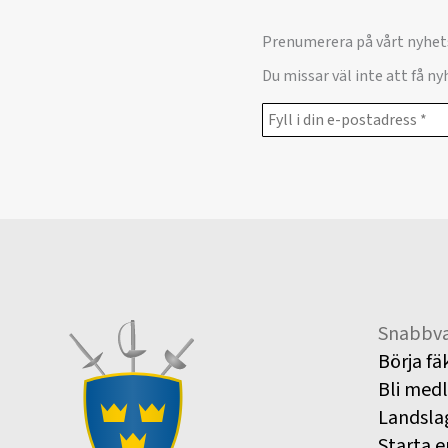
Prenumerera på vårt nyhet
Du missar väl inte att få n
Snabbva
Börja fä
Bli med
Landsla
Starta e