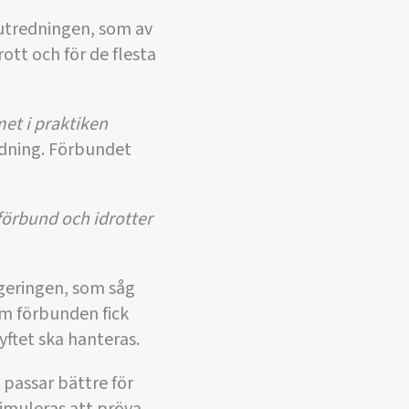
sutredningen, som av
rott och för de flesta
et i praktiken
dning. Förbundet
förbund och idrotter
geringen, som såg
som förbunden fick
yftet ska hanteras.
 passar bättre för