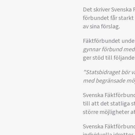
Det skriver Svenska 
förbundet får starkt 
av sina förslag.
Fäktförbundet under
gynnar förbund med 
ger stöd till följand
”Statsbidraget bör v
med begränsade möjl
Svenska Fäktförbund
till att det statlig
större möjligheter a
Svenska Fäktförbunde