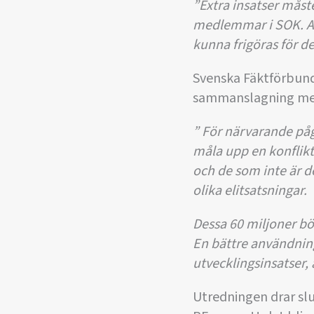
”Extra insatser måst
medlemmar i SOK. Av 
kunna frigöras för de
Svenska Fäktförbun
sammanslagning mell
” För närvarande påg
måla upp en konflik
och de som inte är d
olika elitsatsningar.
Dessa 60 miljoner bör
En bättre användning
utvecklingsinsatser
Utredningen drar slut