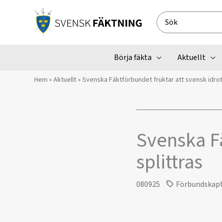
Hoppa
till
Search
innehåll
for:
Börja fäkta
Aktuellt
Hem
»
Aktuellt
»
Svenska Fäktförbundet fruktar att svensk idrott
Svenska Fä
splittras
080925
Förbundskap