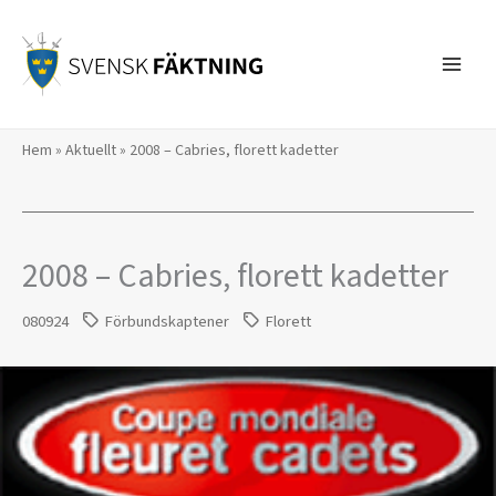
Hoppa
till
innehåll
Hem
»
Aktuellt
»
2008 – Cabries, florett kadetter
2008 – Cabries, florett kadetter
080924
Förbundskaptener
Florett