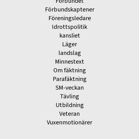
Förbundet
Förbundskaptener
Föreningsledare
Idrottspolitik
kansliet
Läger
landslag
Minnestext
Om fäktning
Parafäktning
SM-veckan
Tävling
Utbildning
Veteran
Vuxenmotionärer