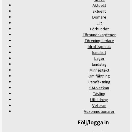
Aktuellt
aktuellt
Domare
Elit
Förbundet
Förbundskaptener
Föreningsledare
Idrottspolitik
kansliet
Läger
landslag
Minnestext
Om fäktning
Parafäktning
SM-veckan
Tävling
Utbildning
Veteran
Vuxenmotionärer
Följ/logga in