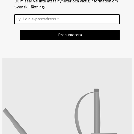
Du missar väl inte att få nyheter och viktig information om
Svensk Fäktning?