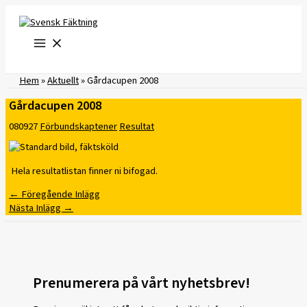
Hoppa
till
innehåll
Hem
»
Aktuellt
»
Gårdacupen 2008
Gårdacupen 2008
080927
Förbundskaptener
Resultat
Hela resultatlistan finner ni bifogad.
←
Föregående Inlägg
Nästa Inlägg
→
Prenumerera på vårt nyhetsbrev!