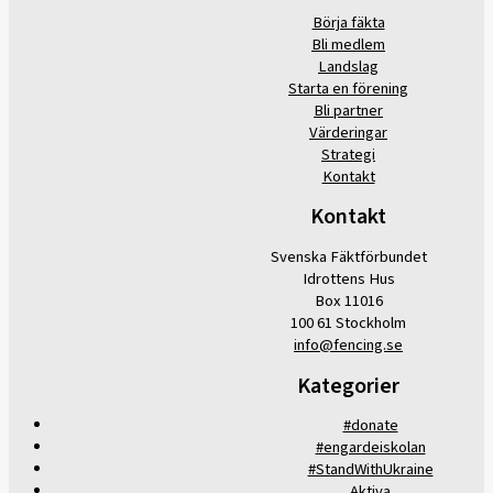
Börja fäkta
Bli medlem
Landslag
Starta en förening
Bli partner
Värderingar
Strategi
Kontakt
Kontakt
Svenska Fäktförbundet
Idrottens Hus
Box 11016
100 61 Stockholm
info@fencing.se
Kategorier
#donate
#engardeiskolan
#StandWithUkraine
Aktiva