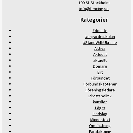
100 61 Stockholm
info@fencing.se
Kategorier
#donate
#engardeiskolan
#StandWithUkraine
Aktiva
Aktuellt
aktuellt
Domare
Elit
Förbundet
Förbundskaptener
Föreningsledare
Idrottspolitik
kansliet
Läger
landslag
Minnestext
Om fäktning
Parafäktning