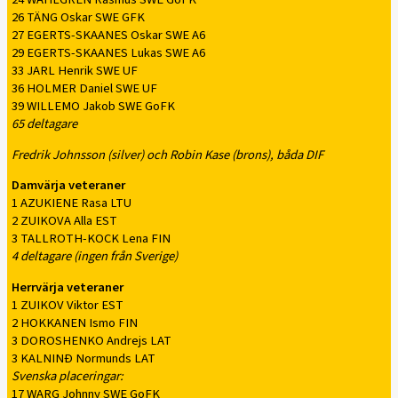
26 TÄNG Oskar SWE GFK
27 EGERTS-SKAANES Oskar SWE A6
29 EGERTS-SKAANES Lukas SWE A6
33 JARL Henrik SWE UF
36 HOLMER Daniel SWE UF
39 WILLEMO Jakob SWE GoFK
65 deltagare
Fredrik Johnsson (silver) och Robin Kase (brons), båda DIF
Damvärja veteraner
1 AZUKIENE Rasa LTU
2 ZUIKOVA Alla EST
3 TALLROTH-KOCK Lena FIN
4 deltagare (ingen från Sverige)
Herrvärja veteraner
1 ZUIKOV Viktor EST
2 HOKKANEN Ismo FIN
3 DOROSHENKO Andrejs LAT
3 KALNINÐ Normunds LAT
Svenska placeringar:
17 WARG Johnny SWE GoFK