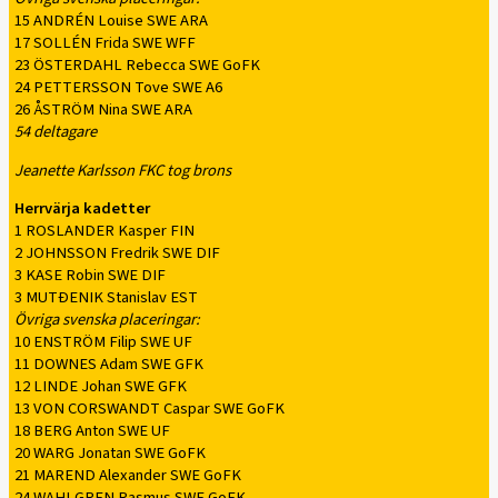
15 ANDRÉN Louise SWE ARA
17 SOLLÉN Frida SWE WFF
23 ÖSTERDAHL Rebecca SWE GoFK
24 PETTERSSON Tove SWE A6
26 ÅSTRÖM Nina SWE ARA
54 deltagare
Jeanette Karlsson FKC tog brons
Herrvärja kadetter
1 ROSLANDER Kasper FIN
2 JOHNSSON Fredrik SWE DIF
3 KASE Robin SWE DIF
3 MUTÐENIK Stanislav EST
Övriga svenska placeringar:
10 ENSTRÖM Filip SWE UF
11 DOWNES Adam SWE GFK
12 LINDE Johan SWE GFK
13 VON CORSWANDT Caspar SWE GoFK
18 BERG Anton SWE UF
20 WARG Jonatan SWE GoFK
21 MAREND Alexander SWE GoFK
24 WAHLGREN Rasmus SWE GoFK