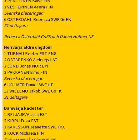
3 PENTTINEN Kaisa FIN
3 VESTERINEN Veera FIN
Svenska placeringar:
6 ÖSTERDAHL Rebecca SWE GoFK
31 deltagare
Rebecca Österdahl GoFK och Daniel Holmer UF
Herrvärja äldre ungdom
1 TURNAU Peeter EST ENG
2 OSTAPENKO Aleksejs LAT
3 LUND Jonas NOR BYF
3 PAKKANEN Elmo FIN
Svenska placeringar:
6 HOLMER Daniel SWE UF
13 WILLEMO Jakob SWE GoFK
31 deltagare
Damvärja kadetter
1 BELJAJEVA Julia EST
2 KIRPU Erika EST
3 KARLSSON Jeanette SWE FKC
3 KOCK Michaela FIN
Övriga svenska placeringar: