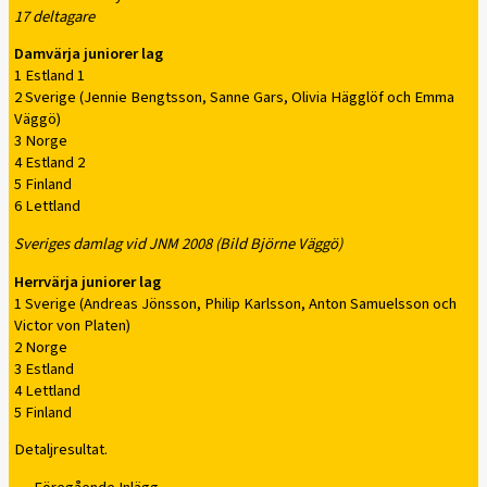
17 deltagare
Damvärja juniorer lag
1 Estland 1
2 Sverige (Jennie Bengtsson, Sanne Gars, Olivia Hägglöf och Emma
Väggö)
3 Norge
4 Estland 2
5 Finland
6 Lettland
Sveriges damlag vid JNM 2008 (Bild Björne Väggö)
Herrvärja juniorer lag
1 Sverige (Andreas Jönsson, Philip Karlsson, Anton Samuelsson och
Victor von Platen)
2 Norge
3 Estland
4 Lettland
5 Finland
Detaljresultat.