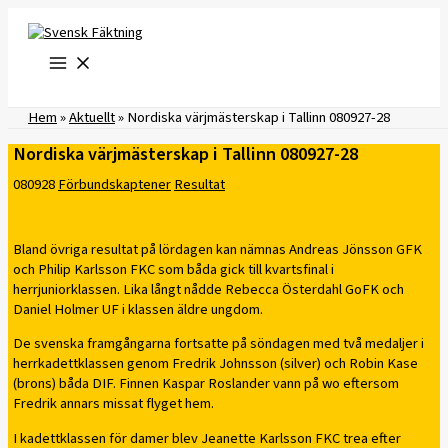
Hoppa
till
innehåll
Hem
»
Aktuellt
»
Nordiska värjmästerskap i Tallinn 080927-28
Nordiska värjmästerskap i Tallinn 080927-28
080928
Förbundskaptener
Resultat
Bland övriga resultat på lördagen kan nämnas Andreas Jönsson GFK
och Philip Karlsson FKC som båda gick till kvartsfinal i
herrjuniorklassen. Lika långt nådde Rebecca Österdahl GoFK och
Daniel Holmer UF i klassen äldre ungdom.
De svenska framgångarna fortsatte på söndagen med två medaljer i
herrkadettklassen genom Fredrik Johnsson (silver) och Robin Kase
(brons) båda DIF. Finnen Kaspar Roslander vann på wo eftersom
Fredrik annars missat flyget hem.
I kadettklassen för damer blev Jeanette Karlsson FKC trea efter