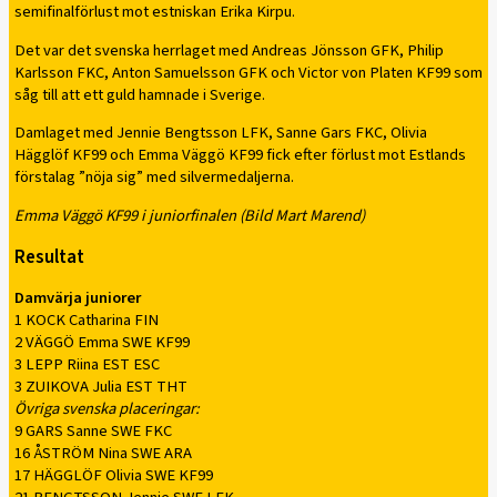
semifinalförlust mot estniskan Erika Kirpu.
Det var det svenska herrlaget med Andreas Jönsson GFK, Philip
Karlsson FKC, Anton Samuelsson GFK och Victor von Platen KF99 som
såg till att ett guld hamnade i Sverige.
Damlaget med Jennie Bengtsson LFK, Sanne Gars FKC, Olivia
Hägglöf KF99 och Emma Väggö KF99 fick efter förlust mot Estlands
förstalag ”nöja sig” med silvermedaljerna.
Emma Väggö KF99 i juniorfinalen (Bild Mart Marend)
Resultat
Damvärja juniorer
1 KOCK Catharina FIN
2 VÄGGÖ Emma SWE KF99
3 LEPP Riina EST ESC
3 ZUIKOVA Julia EST THT
Övriga svenska placeringar:
9 GARS Sanne SWE FKC
16 ÅSTRÖM Nina SWE ARA
17 HÄGGLÖF Olivia SWE KF99