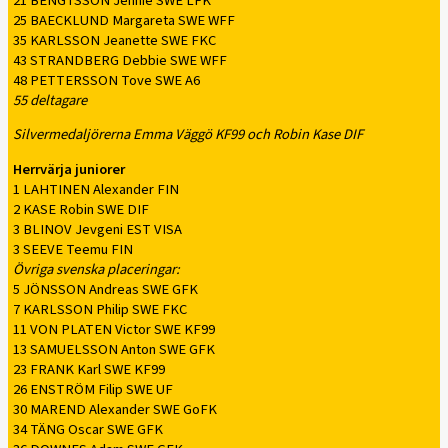
21 BENGTSSON Jennie SWE LFK
25 BAECKLUND Margareta SWE WFF
35 KARLSSON Jeanette SWE FKC
43 STRANDBERG Debbie SWE WFF
48 PETTERSSON Tove SWE A6
55 deltagare
Silvermedaljörerna Emma Väggö KF99 och Robin Kase DIF
Herrvärja juniorer
1 LAHTINEN Alexander FIN
2 KASE Robin SWE DIF
3 BLINOV Jevgeni EST VISA
3 SEEVE Teemu FIN
Övriga svenska placeringar:
5 JÖNSSON Andreas SWE GFK
7 KARLSSON Philip SWE FKC
11 VON PLATEN Victor SWE KF99
13 SAMUELSSON Anton SWE GFK
23 FRANK Karl SWE KF99
26 ENSTRÖM Filip SWE UF
30 MAREND Alexander SWE GoFK
34 TÄNG Oscar SWE GFK