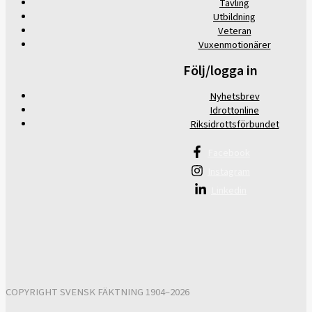
Tävling
Utbildning
Veteran
Vuxenmotionärer
Följ/logga in
Nyhetsbrev
Idrottonline
Riksidrottsförbundet
Facebook
Instagram
Linkedin
COPYRIGHT SVENSK FÄKTNING 1904–2026