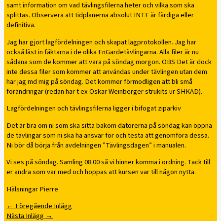
samt information om vad tävlingsfilerna heter och vilka som ska
splittas. Observera att tidplanerna absolut INTE är färdiga eller
definitiva.
Jag har gjort lagfördelningen och skapat lagprotokollen. Jag har
också läst in fäktarna i de olika EnGardetävlingarna. Alla filer är nu
sådana som de kommer att vara på söndag morgon. OBS Det är dock
inte dessa filer som kommer att användas under tävlingen utan dem
har jag md mig på söndag. Det kommer förmodligen att bli små
förändringar (redan har t ex Oskar Weinberger strukits ur SHKAD).
Lagfördelningen och tävlingsfilerna ligger i bifogat ziparkiv
Det är bra om ni som ska sitta bakom datorerna på söndag kan öppna
de tävlingar som ni ska ha ansvar för och testa att genomföra dessa.
Ni bör då börja från avdelningen ”Tävlingsdagen” i manualen.
Vi ses på söndag. Samling 08.00 så vi hinner komma i ordning. Tack till
er andra som var med och hoppas att kursen var till någon nytta.
Hälsningar Pierre
←
Föregående Inlägg
Nästa Inlägg
→