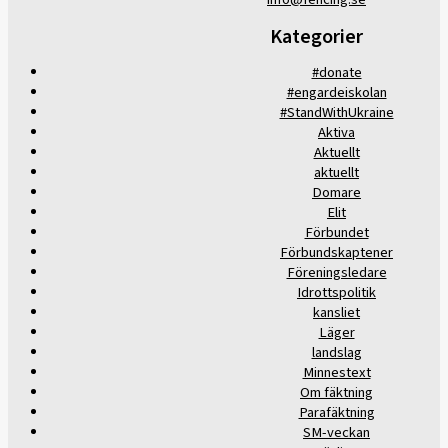
Kategorier
#donate
#engardeiskolan
#StandWithUkraine
Aktiva
Aktuellt
aktuellt
Domare
Elit
Förbundet
Förbundskaptener
Föreningsledare
Idrottspolitik
kansliet
Läger
landslag
Minnestext
Om fäktning
Parafäktning
SM-veckan