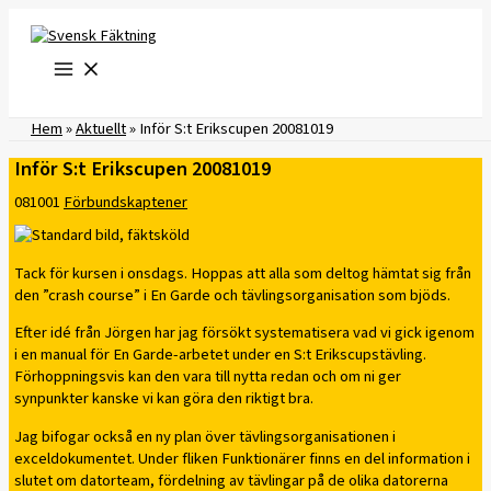
Hoppa
till
innehåll
Hem
»
Aktuellt
»
Inför S:t Erikscupen 20081019
Inför S:t Erikscupen 20081019
081001
Förbundskaptener
Tack för kursen i onsdags. Hoppas att alla som deltog hämtat sig från
den ”crash course” i En Garde och tävlingsorganisation som bjöds.
Efter idé från Jörgen har jag försökt systematisera vad vi gick igenom
i en manual för En Garde-arbetet under en S:t Erikscupstävling.
Förhoppningsvis kan den vara till nytta redan och om ni ger
synpunkter kanske vi kan göra den riktigt bra.
Jag bifogar också en ny plan över tävlingsorganisationen i
exceldokumentet. Under fliken Funktionärer finns en del information i
slutet om datorteam, fördelning av tävlingar på de olika datorerna