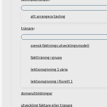
att arrangera tävling
tränare
svensk fäktnings utvecklingsmodell
fäktträning i grupp
lektionsgivning 1 värja
lektionsgivning i florett 1
domarutbildningar
utveckling fäktare eller tränare