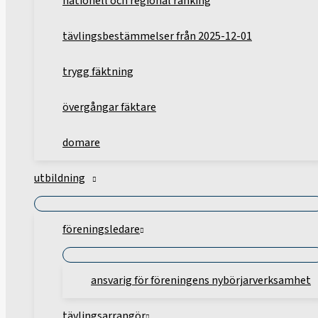
nationell och regional ranking
tävlingsbestämmelser från 2025-12-01
trygg fäktning
övergångar fäktare
domare
utbildning
föreningsledare
ansvarig för föreningens nybörjarverksamhet
tävlingsarrangör