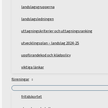
landslagsgrupperna
landslagsledningen
uttagningskriterier och uttagningsranking
utvecklingsplan – landslag 2024-25
uppförandekod och klädpolicy
viktiga länkar
föreningar
fritidskortet