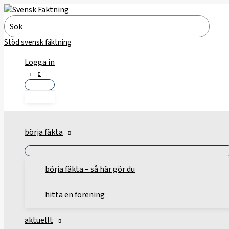
Hoppa
till
Search
innehåll
for:
Stöd svensk fäktning
Logga in
börja fäkta
börja fäkta – så här gör du
hitta en förening
aktuellt