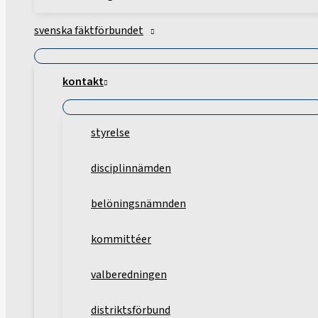
svenska fäktförbundet
kontakt
styrelse
disciplinnämden
belöningsnämnden
kommittéer
valberedningen
distriktsförbund