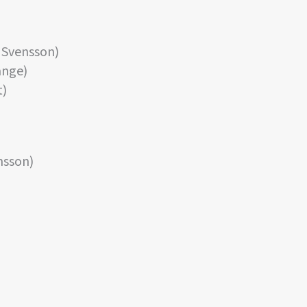
 Svensson)
ånge)
t)
nsson)