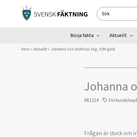
Hoppa
till
Search
innehåll
for:
Börja fäkta
Aktuellt
Hem
»
Aktuellt
»
Johanna och Andreas tog JSM-guld
Johanna o
081214
Förbundskap
Frågan är dock om i