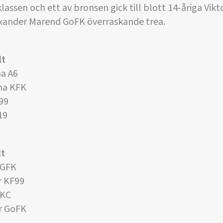
lassen och ett av bronsen gick till blott 14-åriga Vikt
exander Marend GoFK överraskande trea.
lt
a A6
na KFK
99
19
lt
 GFK
r KF99
FKC
r GoFK