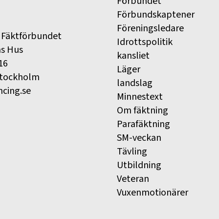
Förbundet
Förbundskaptener
Föreningsledare
 Fäktförbundet
Idrottspolitik
ns Hus
kansliet
16
Läger
Stockholm
landslag
ncing.se
Minnestext
Om fäktning
Parafäktning
SM-veckan
Tävling
Utbildning
Veteran
Vuxenmotionärer