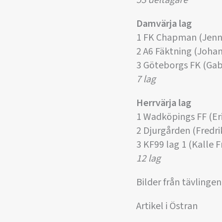
53 deltagare
Damvärja lag
1 FK Chapman (Jenni
2 A6 Fäktning (Joha
3 Göteborgs FK (Gab
7 lag
Herrvärja lag
1 Wadköpings FF (Er
2 Djurgården (Fredr
3 KF99 lag 1 (Kalle 
12 lag
Bilder från tävlingen
Artikel i Östran