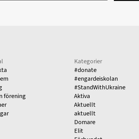
l
Kategorier
kta
#donate
lem
#engardeiskolan
g
#StandWithUkraine
n förening
Aktiva
ner
Aktuellt
ngar
aktuellt
Domare
Elit