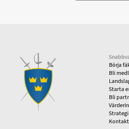
Snabbva
Börja fä
Bli med
Landsla
Starta e
Bli part
Värderi
Strategi
Kontakt