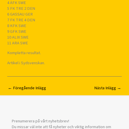
4 ÄFK SWE
5 FK TRE 2 DEN
6 GASSAU GER
7 FK TRE 4 DEN
8 KFK SWE
9 GFK SWE
10 ALIX SWE
11 ARA SWE
Kompletta resultat.
Artikel i Sydsvenskan.
←
Föregående Inlägg
Nästa Inlägg
→
Prenumerera på vårt nyhetsbrev!
Du missar väl inte att få nyheter och viktig information om