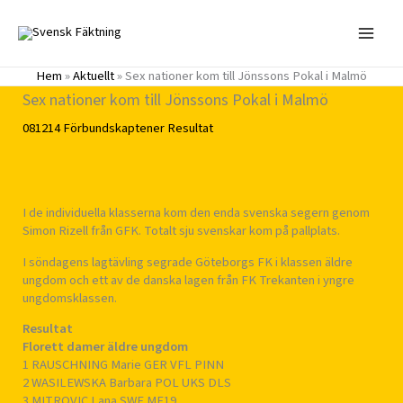
Hoppa
till
innehåll
Hem
»
Aktuellt
»
Sex nationer kom till Jönssons Pokal i Malmö
Sex nationer kom till Jönssons Pokal i Malmö
081214
Förbundskaptener
Resultat
I de individuella klasserna kom den enda svenska segern genom
Simon Rizell från GFK. Totalt sju svenskar kom på pallplats.
I söndagens lagtävling segrade Göteborgs FK i klassen äldre
ungdom och ett av de danska lagen från FK Trekanten i yngre
ungdomsklassen.
Resultat
Florett damer äldre ungdom
1 RAUSCHNING Marie GER VFL PINN
2 WASILEWSKA Barbara POL UKS DLS
3 MITROVIC Lana SWE MF19