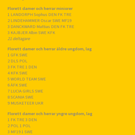
Florett damer och herrar miniorer
1 LANDORPH Sophus DEN FK TRE
2 LINDEHAMMER Oscar SWE MF19
3 DANCKWARD Mattias DEN FK TRE
3 KAJBJER Albin SWE KFK
21 deltagare
Florett damer och herrar äldre ungdom, lag
1 GFK SWE
2 DLS POL
3 FK TRE 1 DEN
4 KFK SWE
5 WORLD TEAM SWE
6 ÄFK SWE
7 LUCIA GIRLS SWE
8 SCANIA SWE
9 MUSKETEER UKR
Florett damer och herrar yngre ungdom, lag
1 FK TRE 3 DEN
2 POL 1 POL
3 MF19 1 SWE