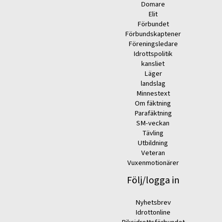
Domare
Elit
Förbundet
Förbundskaptener
Föreningsledare
Idrottspolitik
kansliet
Läger
landslag
Minnestext
Om fäktning
Parafäktning
SM-veckan
Tävling
Utbildning
Veteran
Vuxenmotionärer
Följ/logga in
Nyhetsbrev
Idrottonline