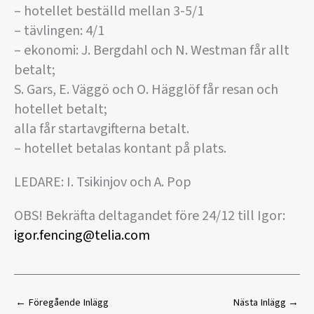
– hotellet beställd mellan 3-5/1
– tävlingen: 4/1
– ekonomi: J. Bergdahl och N. Westman får allt
betalt;
S. Gars, E. Väggö och O. Hägglöf får resan och
hotellet betalt;
alla får startavgifterna betalt.
– hotellet betalas kontant på plats.
LEDARE: I. Tsikinjov och A. Pop
OBS! Bekräfta deltagandet före 24/12 till Igor:
igor.fencing@telia.com
←
Föregående Inlägg
Nästa Inlägg
→