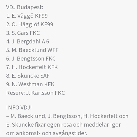
VDJ Budapest:
1. E. Väggö KF99
2. O. Hägglöf KF99
3. S. Gars FKC
4. J. Bergdahl A 6
5. M. Baecklund WFF
6. J. Bengtsson FKC
7. H. Höckerfelt KFK
8. E. Skuncke SAF
9. N. Westman KFK
Reserv: J. Karlsson FKC
INFO VDJ!
– M. Baecklund, J. Bengtsson, H. Höckerfelt och
E. Skuncke fixar egen resa och meddelar Igor
om ankomst- och avgångstider.