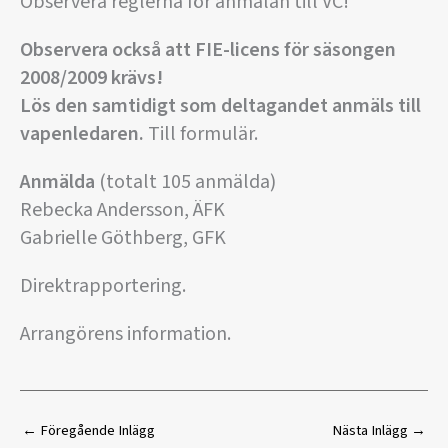
Observera reglerna för anmälan till VC!
Observera också att FIE-licens för säsongen
2008/2009 krävs!
Lös den samtidigt som deltagandet anmäls till
vapenledaren.
Till formulär.
Anmälda
(totalt 105 anmälda)
Rebecka Andersson, ÄFK
Gabrielle Göthberg, GFK
Direktrapportering.
Arrangörens information.
←
Föregående Inlägg
Nästa Inlägg
→