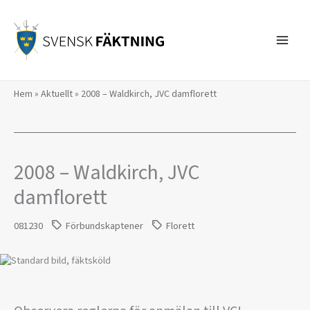
Hoppa
till
innehåll
Hem
»
Aktuellt
»
2008 – Waldkirch, JVC damflorett
2008 – Waldkirch, JVC
damflorett
081230
Förbundskaptener
Florett