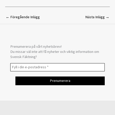
←
Föregående Inlägg
Nästa Inlägg
→
Prenumerera på vårt nyhetsbrev!
Du missar väl inte att få nyheter och viktig information om
Svensk Fäktning?