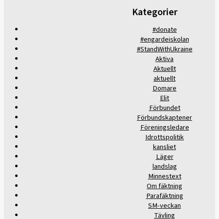
Kategorier
#donate
#engardeiskolan
#StandWithUkraine
Aktiva
Aktuellt
aktuellt
Domare
Elit
Förbundet
Förbundskaptener
Föreningsledare
Idrottspolitik
kansliet
Läger
landslag
Minnestext
Om fäktning
Parafäktning
SM-veckan
Tävling