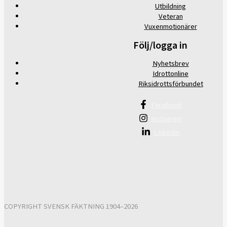
Utbildning
Veteran
Vuxenmotionärer
Följ/logga in
Nyhetsbrev
Idrottonline
Riksidrottsförbundet
Facebook
Instagram
Linkedin
COPYRIGHT SVENSK FÄKTNING 1904–2026