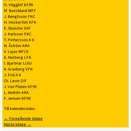
O. Hägglöf KF99
M. Baecklund WFF
J. Bengtsson FKC
H. Höckerfelt KFK
E. Skuncke SAF
J. Karlsson FKC
T. Pettersson A 6
N. Åström ARA
V. Lejon MF19
A. Norberg LFK
I. Bjartmar LUGI
A. Granberg VFK
J. Frid A 6
Ch. Levin DIF
J. Von Platen KF99
L. Andrén ARA
F. Jensen KF99
Till kalendersidan.
←
Föregående Inlägg
Nästa Inlägg
→