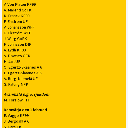
V. Von Platen KF99
A. Marend GoFK
K. Franck KF99
F. Enström UF
V. Johansson WFF
G. Ekström WFF
J. Warg GoFK
F. Johnsson DIF
A. Lydh KF99
A. Downes GFK
H. Jarl UF
O. Egertz-Skaanes A 6
L. Egertz-Skaanes A 6
A. Berg-Niemelä UF
G. Fälting NFK
Avanmäld p.g.a. sjukdom
M. Forslöw FFF
Damvärja den 1 februari
E. Väggö KF99
J. Bergdahl A 6
S. Gars FKC