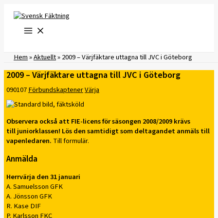
Hoppa
till
innehåll
Hem
»
Aktuellt
»
2009 – Värjfäktare uttagna till JVC i Göteborg
2009 – Värjfäktare uttagna till JVC i Göteborg
090107
Förbundskaptener
Värja
Observera också att FIE-licens för säsongen 2008/2009 krävs
till juniorklassen! Lös den samtidigt som deltagandet anmäls till
vapenledaren.
Till formulär.
Anmälda
Herrvärja den 31 januari
A. Samuelsson GFK
A. Jönsson GFK
R. Kase DIF
P. Karlsson FKC