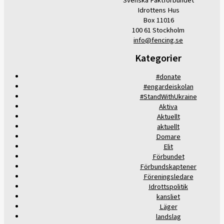
Svenska Fäktförbundet
Idrottens Hus
Box 11016
100 61 Stockholm
info@fencing.se
Kategorier
#donate
#engardeiskolan
#StandWithUkraine
Aktiva
Aktuellt
aktuellt
Domare
Elit
Förbundet
Förbundskaptener
Föreningsledare
Idrottspolitik
kansliet
Läger
landslag