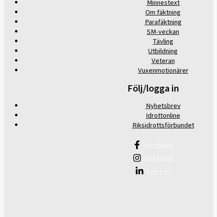
Minnestext
Om fäktning
Parafäktning
SM-veckan
Tävling
Utbildning
Veteran
Vuxenmotionärer
Följ/logga in
Nyhetsbrev
Idrottonline
Riksidrottsförbundet
Facebook
Instagram
Linkedin