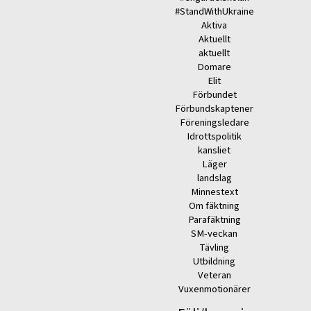
#StandWithUkraine
Aktiva
Aktuellt
aktuellt
Domare
Elit
Förbundet
Förbundskaptener
Föreningsledare
Idrottspolitik
kansliet
Läger
landslag
Minnestext
Om fäktning
Parafäktning
SM-veckan
Tävling
Utbildning
Veteran
Vuxenmotionärer