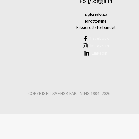
Följ/logga in
Nyhetsbrev
Idrottonline
Riksidrottsförbundet
Facebook
Instagram
Linkedin
COPYRIGHT SVENSK FÄKTNING 1904–2026