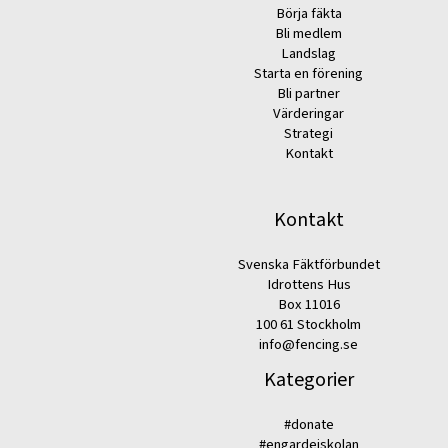
Börja fäkta
Bli medlem
Landslag
Starta en förening
Bli partner
Värderingar
Strategi
Kontakt
Kontakt
Svenska Fäktförbundet
Idrottens Hus
Box 11016
100 61 Stockholm
info@fencing.se
Kategorier
#donate
#engardeiskolan