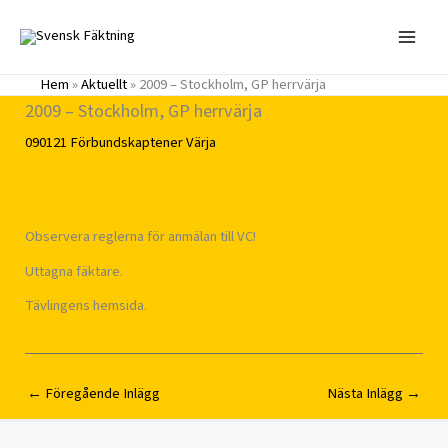
Hoppa
till
innehåll
Hem
»
Aktuellt
»
2009 – Stockholm, GP herrvärja
2009 – Stockholm, GP herrvärja
090121
Förbundskaptener
Värja
Observera reglerna för anmälan till VC!
Uttagna fäktare.
Tävlingens hemsida.
←
Föregående Inlägg
Nästa Inlägg
→