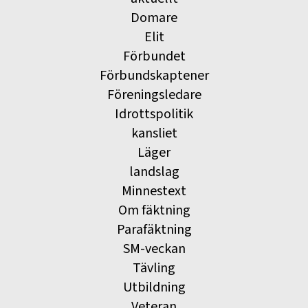
Domare
Elit
Förbundet
Förbundskaptener
Föreningsledare
Idrottspolitik
kansliet
Läger
landslag
Minnestext
Om fäktning
Parafäktning
SM-veckan
Tävling
Utbildning
Veteran