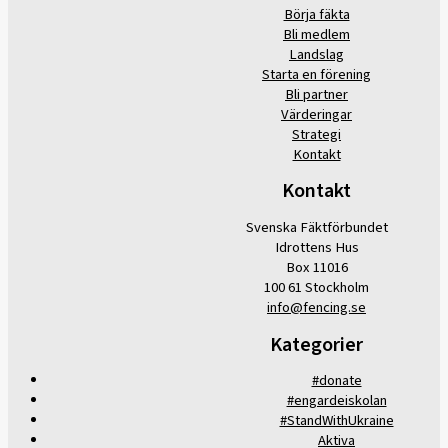
Börja fäkta
Bli medlem
Landslag
Starta en förening
Bli partner
Värderingar
Strategi
Kontakt
Kontakt
Svenska Fäktförbundet
Idrottens Hus
Box 11016
100 61 Stockholm
info@fencing.se
Kategorier
#donate
#engardeiskolan
#StandWithUkraine
Aktiva