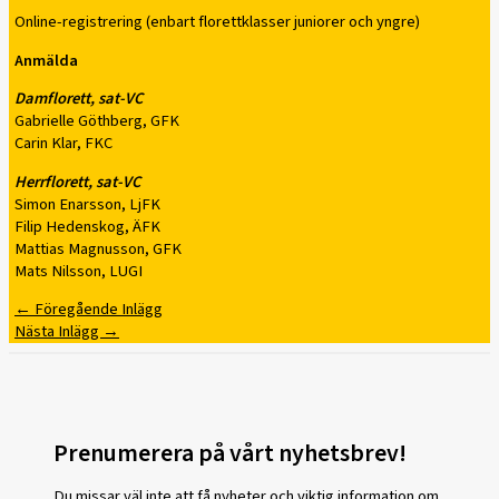
Online-registrering (enbart florettklasser juniorer och yngre)
Anmälda
Damflorett, sat-VC
Gabrielle Göthberg, GFK
Carin Klar, FKC
Herrflorett, sat-VC
Simon Enarsson, LjFK
Filip Hedenskog, ÄFK
Mattias Magnusson, GFK
Mats Nilsson, LUGI
←
Föregående Inlägg
Nästa Inlägg
→
Prenumerera på vårt nyhetsbrev!
Du missar väl inte att få nyheter och viktig information om