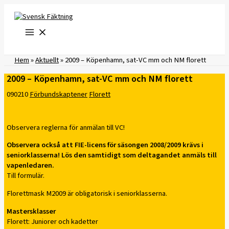
Hoppa
till
innehåll
Hem
»
Aktuellt
»
2009 – Köpenhamn, sat-VC mm och NM florett
2009 – Köpenhamn, sat-VC mm och NM florett
090210
Förbundskaptener
Florett
Observera reglerna för anmälan till VC!
Observera också att FIE-licens för säsongen 2008/2009 krävs i
seniorklasserna! Lös den samtidigt som deltagandet anmäls till
vapenledaren.
Till formulär.
Florettmask M2009 är obligatorisk i seniorklasserna.
Mastersklasser
Florett: Juniorer och kadetter