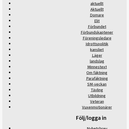
aktuellt
Aktuellt
Domare
Elit
Förbundet
Förbundskaptener
Föreningsledare
Idrottspolitik
kansliet
Läger
landslag
Minnestext
Om fäktning
Parafäktning
SM-veckan
Tävling
Utbildning
Veteran
Vuxenmotionärer
Följ/logga in
Nyhetsbrev