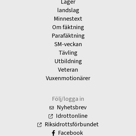
Läger
landslag
Minnestext
Om fäktning
Parafäktning
SM-veckan
Tävling
Utbildning
Veteran
Vuxenmotionärer
Följ/logga in
Nyhetsbrev
Idrottonline
Riksidrottsförbundet
Facebook