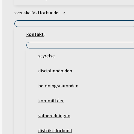
svenska fäktförbundet
kontakt
styrelse
disciplinnämden
belöningsnämnden
kommittéer
valberedningen
distriktsförbund