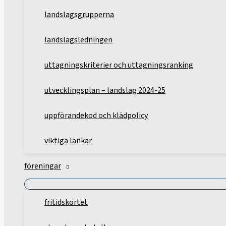
landslagsgrupperna
landslagsledningen
uttagningskriterier och uttagningsranking
utvecklingsplan – landslag 2024-25
uppförandekod och klädpolicy
viktiga länkar
föreningar
fritidskortet