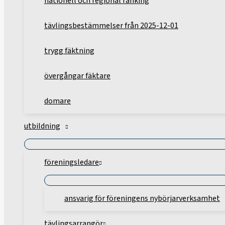
nationell och regional ranking
tävlingsbestämmelser från 2025-12-01
trygg fäktning
övergångar fäktare
domare
utbildning
föreningsledare
ansvarig för föreningens nybörjarverksamhet
tävlingsarrangör