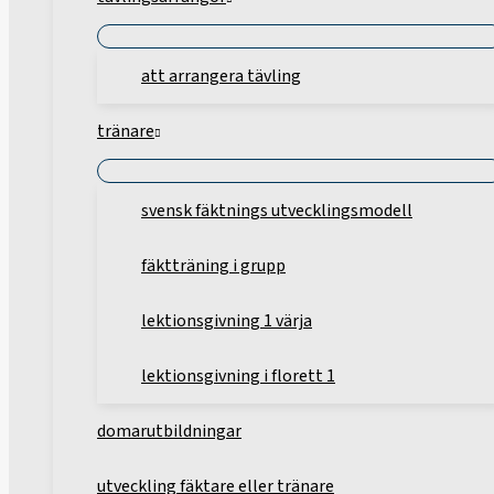
att arrangera tävling
tränare
svensk fäktnings utvecklingsmodell
fäktträning i grupp
lektionsgivning 1 värja
lektionsgivning i florett 1
domarutbildningar
utveckling fäktare eller tränare