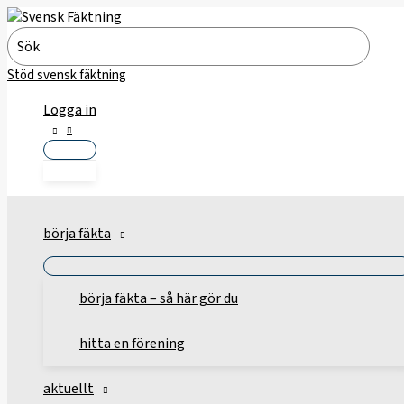
Hoppa
till
Search
innehåll
for:
Stöd svensk fäktning
Logga in
börja fäkta
börja fäkta – så här gör du
hitta en förening
aktuellt