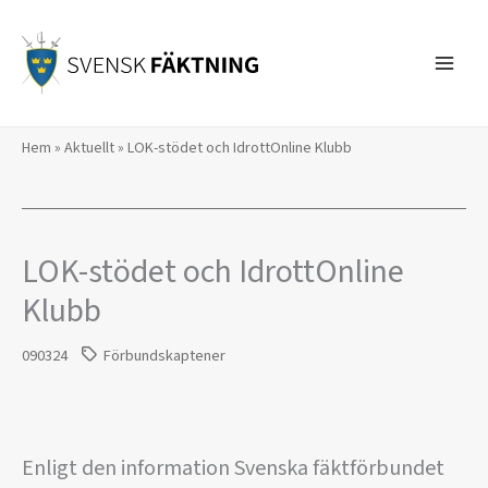
Hoppa
till
innehåll
Hem
»
Aktuellt
»
LOK-stödet och IdrottOnline Klubb
LOK-stödet och IdrottOnline
Klubb
090324
Förbundskaptener
Enligt den information Svenska fäktförbundet