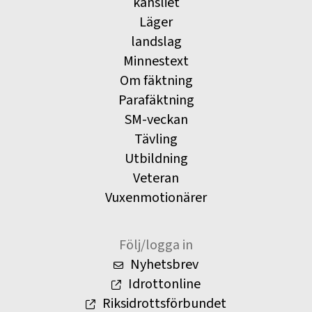
kansliet
Läger
landslag
Minnestext
Om fäktning
Parafäktning
SM-veckan
Tävling
Utbildning
Veteran
Vuxenmotionärer
Följ/logga in
Nyhetsbrev
Idrottonline
Riksidrottsförbundet