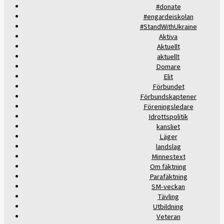
#donate
#engardeiskolan
#StandWithUkraine
Aktiva
Aktuellt
aktuellt
Domare
Elit
Förbundet
Förbundskaptener
Föreningsledare
Idrottspolitik
kansliet
Läger
landslag
Minnestext
Om fäktning
Parafäktning
SM-veckan
Tävling
Utbildning
Veteran