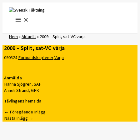
Hoppa
till
innehåll
Hem
»
Aktuellt
»
2009 – Split, sat-VC värja
2009 – Split, sat-VC värja
090324
Förbundskaptener
Värja
Anmälda
Hanna Sjögren, SAF
Anneli Strand, GFK
Tävlingens hemsida
←
Föregående Inlägg
Nästa Inlägg
→