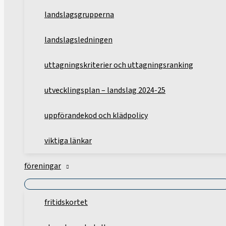
landslagsgrupperna
landslagsledningen
uttagningskriterier och uttagningsranking
utvecklingsplan – landslag 2024-25
uppförandekod och klädpolicy
viktiga länkar
föreningar
fritidskortet