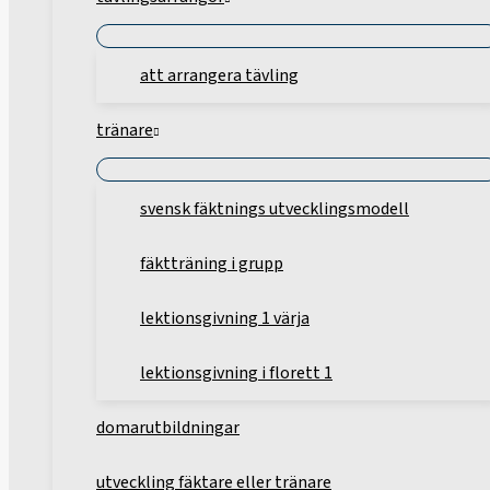
att arrangera tävling
tränare
svensk fäktnings utvecklingsmodell
fäktträning i grupp
lektionsgivning 1 värja
lektionsgivning i florett 1
domarutbildningar
utveckling fäktare eller tränare