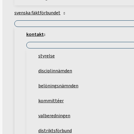
svenska fäktförbundet
kontakt
styrelse
disciplinnämden
belöningsnämnden
kommittéer
valberedningen
distriktsförbund