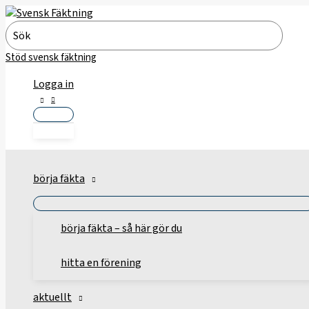
Hoppa
till
Search
innehåll
for:
Stöd svensk fäktning
Logga in
börja fäkta
börja fäkta – så här gör du
hitta en förening
aktuellt