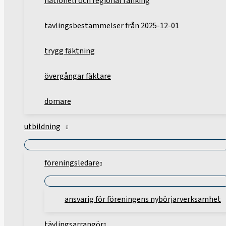
nationell och regional ranking
tävlingsbestämmelser från 2025-12-01
trygg fäktning
övergångar fäktare
domare
utbildning
föreningsledare
ansvarig för föreningens nybörjarverksamhet
tävlingsarrangör