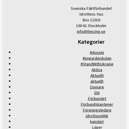
Svenska Fäktförbundet
Idrottens Hus
Box 11016
100 61 Stockholm
info@fencing.se
Kategorier
#donate
#engardeiskolan
#StandWithUkraine
Aktiva
Aktuellt
aktuellt
Domare
Elit
Förbundet
Förbundskaptener
Föreningsledare
Idrottspolitik
kansliet
Läger