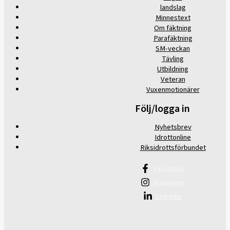
landslag
Minnestext
Om fäktning
Parafäktning
SM-veckan
Tävling
Utbildning
Veteran
Vuxenmotionärer
Följ/logga in
Nyhetsbrev
Idrottonline
Riksidrottsförbundet
Facebook
Instagram
Linkedin