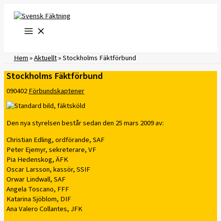
Hoppa
till
innehåll
Hem
»
Aktuellt
»
Stockholms Fäktförbund
Stockholms Fäktförbund
090402
Förbundskaptener
Den nya styrelsen består sedan den 25 mars 2009 av:
Christian Edling, ordförande, SAF
Peter Ejemyr, sekreterare, VF
Pia Hedenskog, ÄFK
Oscar Larsson, kassör, SSIF
Orwar Lindwall, SAF
Angela Toscano, FFF
Katarina Sjöblom, DIF
Ana Valero Collantes, JFK