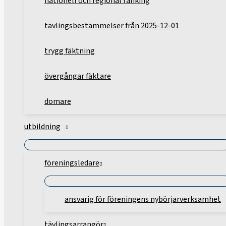
nationell och regional ranking
tävlingsbestämmelser från 2025-12-01
trygg fäktning
övergångar fäktare
domare
utbildning
föreningsledare
ansvarig för föreningens nybörjarverksamhet
tävlingsarrangör