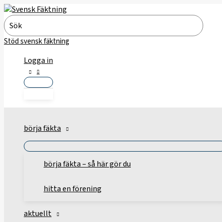
Hoppa
till
Search
innehåll
for:
Stöd svensk fäktning
Logga in
börja fäkta
börja fäkta – så här gör du
hitta en förening
aktuellt