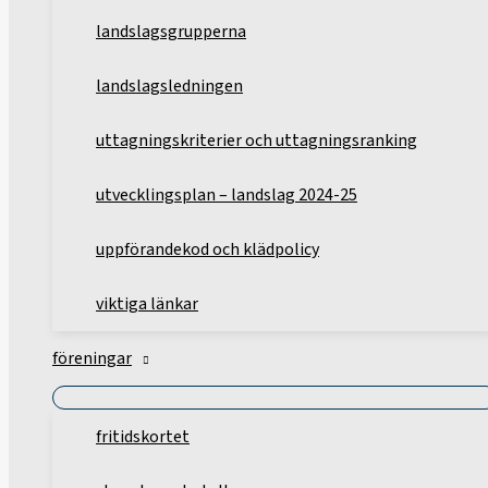
landslagsgrupperna
landslagsledningen
uttagningskriterier och uttagningsranking
utvecklingsplan – landslag 2024-25
uppförandekod och klädpolicy
viktiga länkar
föreningar
fritidskortet