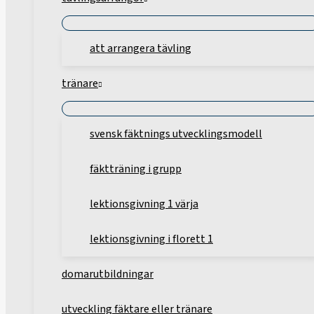
att arrangera tävling
tränare
svensk fäktnings utvecklingsmodell
fäktträning i grupp
lektionsgivning 1 värja
lektionsgivning i florett 1
domarutbildningar
utveckling fäktare eller tränare