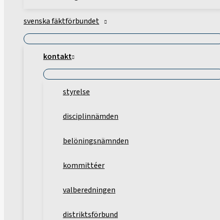
svenska fäktförbundet
kontakt
styrelse
disciplinnämden
belöningsnämnden
kommittéer
valberedningen
distriktsförbund