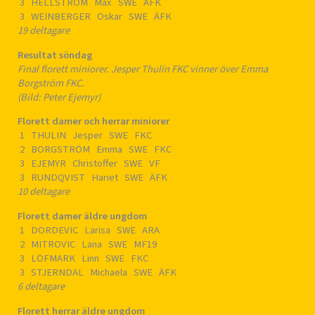
3 HELLSTRÖM Max SWE ÄFK
3 WEINBERGER Oskar SWE ÄFK
19 deltagare
Resultat söndag
Final florett miniorer. Jesper Thulin FKC vinner över Emma
Borgström FKC.
(Bild: Peter Ejemyr)
Florett damer och herrar miniorer
1 THULIN Jesper SWE FKC
2 BORGSTRÖM Emma SWE FKC
3 EJEMYR Christoffer SWE VF
3 RUNDQVIST Hariet SWE ÄFK
10 deltagare
Florett damer äldre ungdom
1 DORDEVIC Larisa SWE ARA
2 MITROVIC Lana SWE MF19
3 LÖFMARK Linn SWE FKC
3 STJERNDAL Michaela SWE ÄFK
6 deltagare
Florett herrar äldre ungdom