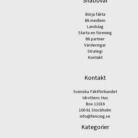
Snabbval
Börja fäkta
Bli medlem
Landslag
Starta en förening
Bli partner
Värderingar
Strategi
Kontakt
Kontakt
Svenska Fäktförbundet
Idrottens Hus
Box 11016
100 61 Stockholm
info@fencing.se
Kategorier