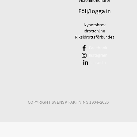
Vuxenmotionärer
Följ/logga in
Nyhetsbrev
Idrottonline
Riksidrottsförbundet
Facebook
Instagram
Linkedin
COPYRIGHT SVENSK FÄKTNING 1904–2026