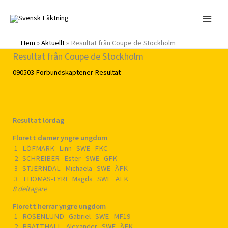
Hoppa
till
innehåll
Hem
»
Aktuellt
»
Resultat från Coupe de Stockholm
Resultat från Coupe de Stockholm
090503
Förbundskaptener
Resultat
Resultat lördag
Florett damer yngre ungdom
1 LÖFMARK Linn SWE FKC
2 SCHREIBER Ester SWE GFK
3 STJERNDAL Michaela SWE ÄFK
3 THOMAS-LYRI Magda SWE ÄFK
8 deltagare
Florett herrar yngre ungdom
1 ROSENLUND Gabriel SWE MF19
2 BRATTHALL Alexander SWE ÄFK