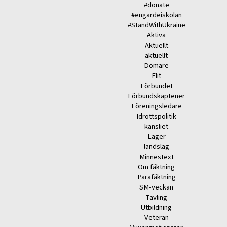
#donate
#engardeiskolan
#StandWithUkraine
Aktiva
Aktuellt
aktuellt
Domare
Elit
Förbundet
Förbundskaptener
Föreningsledare
Idrottspolitik
kansliet
Läger
landslag
Minnestext
Om fäktning
Parafäktning
SM-veckan
Tävling
Utbildning
Veteran