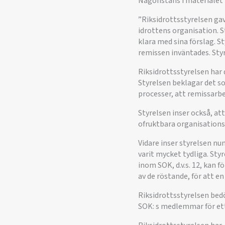
Någonstans i materialet h
”Riksidrottsstyrelsen ga
idrottens organisation. 
klara med sina förslag. 
remissen inväntades. Sty
Riksidrottsstyrelsen har
Styrelsen beklagar det s
processer, att remissarbet
Styrelsen inser också, att
ofruktbara organisationsd
Vidare inser styrelsen nu
varit mycket tydliga. Styr
inom SOK, d.v.s. 12, kan f
av de röstande, för att 
Riksidrottsstyrelsen bed
SOK: s medlemmar för ett