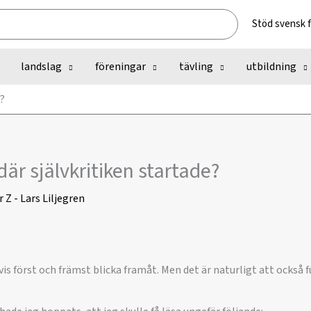
Stöd svensk 
landslag
föreningar
tävling
utbildning
e?
 där självkritiken startade?
r
Z - Lars Liljegren
s först och främst blicka framåt. Men det är naturligt att också 