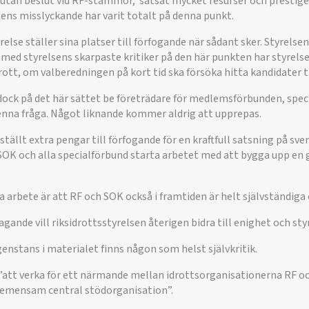
, utan beslut vid RF-stämmor, satsat mycket resurser och prestige
ns misslyckande har varit totalt på denna punkt.
relse ställer sina platser till förfogande när sådant sker. Styrelse
 med styrelsens skarpaste kritiker på den här punkten har styrels
rott, om valberedningen på kort tid ska försöka hitta kandidater ti
 dock på det här sättet be företrädare för medlemsförbunden, spec
denna fråga. Något liknande kommer aldrig att upprepas.
tällt extra pengar till förfogande för en kraftfull satsning på sven
 SOK och alla specialförbund starta arbetet med att bygga upp e
a arbete är att RF och SOK också i framtiden är helt självständiga
ande vill riksidrottsstyrelsen återigen bidra till enighet och styr
ngenstans i materialet finns någon som helst självkritik.
 ”att verka för ett närmande mellan idrottsorganisationerna RF o
emensam central stödorganisation”.