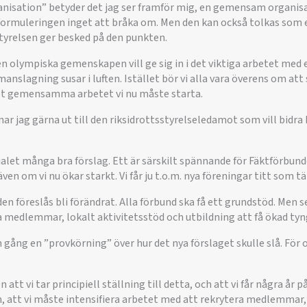
sation” betyder det jag ser framför mig, en gemensam organisa
r formuleringen inget att bråka om. Men den kan också tolkas so
sstyrelsen ger besked på den punkten.
n olympiska gemenskapen vill ge sig in i det viktiga arbetet med 
lagning susar i luften. Istället bör vi alla vara överens om att
det gemensamma arbetet vi nu måste starta.
ar jag gärna ut till den riksidrottsstyrelseledamot som vill bidra b
ialet många bra förslag. Ett är särskilt spännande för Fäktförbunde
även om vi nu ökar starkt. Vi får ju t.o.m. nya föreningar titt som tä
den föreslås bli förändrat. Alla förbund ska få ett grundstöd. Me
a medlemmar, lokalt aktivitetsstöd och utbildning att få ökad tyn
 gång en ”provkörning” över hur det nya förslaget skulle slå. För o
n att vi tar principiell ställning till detta, och att vi får några år 
en, att vi måste intensifiera arbetet med att rekrytera medlemmar,