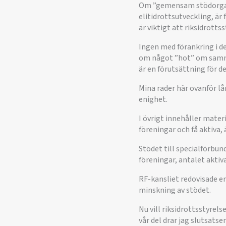
Om ”gemensam stödorgani
elitidrottsutveckling, ä
är viktigt att riksidrott
Ingen med förankring i de
om något ”hot” om sammans
är en förutsättning för 
Mina rader här ovanför lån
enighet.
I övrigt innehåller mater
föreningar och få aktiva, 
Stödet till specialförbun
föreningar, antalet aktiv
RF-kansliet redovisade en
minskning av stödet.
Nu vill riksidrottsstyrelse
vår del drar jag slutsats