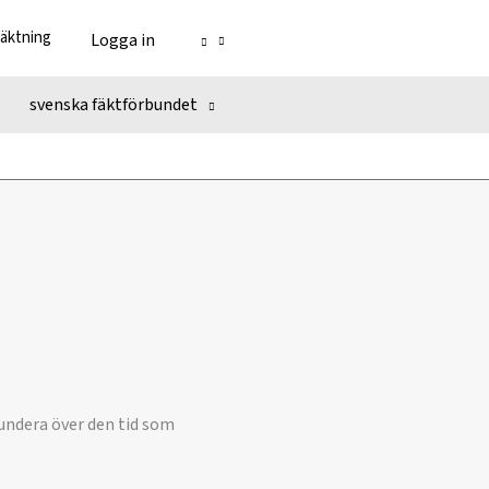
fäktning
Logga in
svenska fäktförbundet
fundera över den tid som