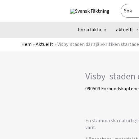
Hoppa
Search
till
for:
innehåll
börja fäkta
aktuellt
Hem
»
Aktuellt
»
Visby  staden där självkritiken startad
Visby  staden
090503
Förbundskaptene
En stämma ska naturligtvi
varit.