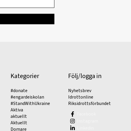
Kategorier
Följ/logga in
#donate
Nyhetsbrev
#engardeiskolan
Idrottonline
#StandWithUkraine
Riksidrottsförbundet
Aktiva
Facebook
aktuellt
Instagram
Aktuellt
Linkedin
Domare