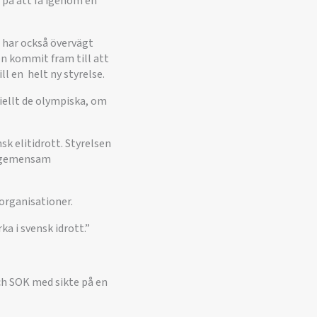
 på att få igenom en
n har också övervägt
en kommit fram till att
ll en helt ny styrelse.
iellt de olympiska, om
sk elitidrott. Styrelsen
n gemensam
 organisationer.
ka i svensk idrott.”
ch SOK med sikte på en