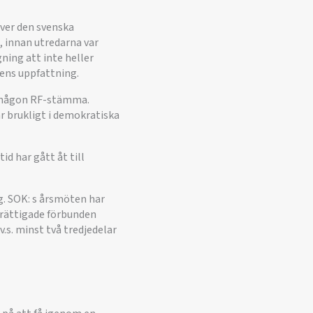
över den svenska
 innan utredarna var
ning att inte heller
dens uppfattning.
d någon RF-stämma.
r brukligt i demokratiska
id har gått åt till
ig. SOK: s årsmöten har
tberättigade förbunden
v.s. minst två tredjedelar