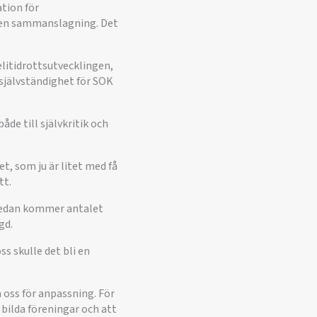
tion för
m en sammanslagning. Det
elitidrottsutvecklingen,
 självständighet för SOK
åde till självkritik och
t, som ju är litet med få
tt.
n sedan kommer antalet
gd.
ss skulle det bli en
på oss för anpassning. För
 bilda föreningar och att