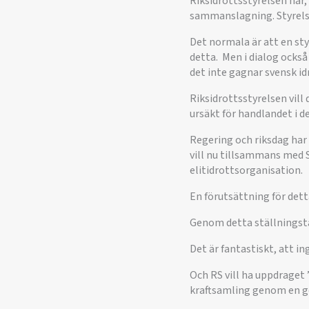
Riksidrottsstyrelsen har
sammanslagning. Styrelse
Det normala är att en sty
detta. Men i dialog också
det inte gagnar svensk id
Riksidrottsstyrelsen vill
ursäkt för handlandet i 
Regering och riksdag har s
vill nu tillsammans med
elitidrottsorganisation.
En förutsättning för dett
Genom detta ställningstag
Det är fantastiskt, att i
Och RS vill ha uppdraget
kraftsamling genom en g