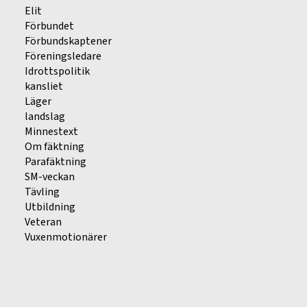
Elit
Förbundet
Förbundskaptener
Föreningsledare
Idrottspolitik
kansliet
Läger
landslag
Minnestext
Om fäktning
Parafäktning
SM-veckan
Tävling
Utbildning
Veteran
Vuxenmotionärer