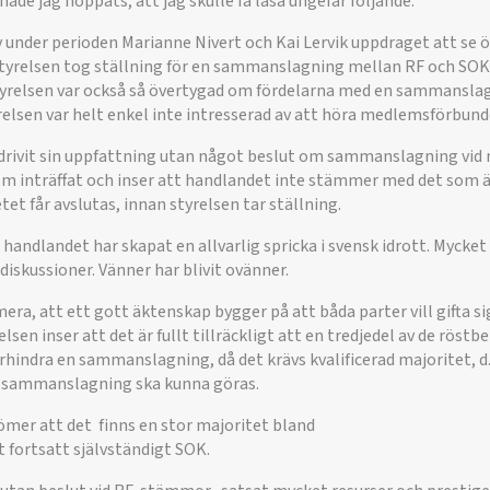
ade jag hoppats, att jag skulle få läsa ungefär följande:
v under perioden Marianne Nivert och Kai Lervik uppdraget att se 
Styrelsen tog ställning för en sammanslagning mellan RF och SOK,
Styrelsen var också så övertygad om fördelarna med en sammanslag
relsen var helt enkel inte intresserad av att höra medlemsförbun
 drivit sin uppfattning utan något beslut om sammanslagning vi
om inträffat och inser att handlandet inte stämmer med det som ä
et får avslutas, innan styrelsen tar ställning.
 handlandet har skapat en allvarlig spricka i svensk idrott. Mycket t
iskussioner. Vänner har blivit ovänner.
mera, att ett gott äktenskap bygger på att båda parter vill gifta s
elsen inser att det är fullt tillräckligt att en tredjedel av de rös
örhindra en sammanslagning, då det krävs kvalificerad majoritet, d.
en sammanslagning ska kunna göras.
ömer att det finns en stor majoritet bland
 fortsatt självständigt SOK.