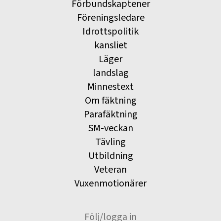
Förbundskaptener
Föreningsledare
Idrottspolitik
kansliet
Läger
landslag
Minnestext
Om fäktning
Parafäktning
SM-veckan
Tävling
Utbildning
Veteran
Vuxenmotionärer
Följ/logga in