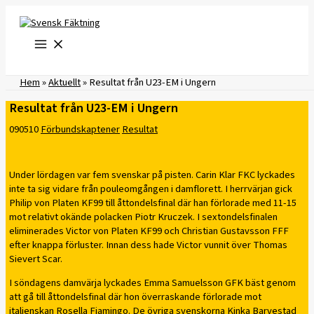
Hoppa
till
innehåll
Hem
»
Aktuellt
»
Resultat från U23-EM i Ungern
Resultat från U23-EM i Ungern
090510
Förbundskaptener
Resultat
Under lördagen var fem svenskar på pisten. Carin Klar FKC lyckades
inte ta sig vidare från pouleomgången i damflorett. I herrvärjan gick
Philip von Platen KF99 till åttondelsfinal där han förlorade med 11-15
mot relativt okände polacken Piotr Kruczek. I sextondelsfinalen
eliminerades Victor von Platen KF99 och Christian Gustavsson FFF
efter knappa förluster. Innan dess hade Victor vunnit över Thomas
Sievert Scar.
I söndagens damvärja lyckades Emma Samuelsson GFK bäst genom
att gå till åttondelsfinal där hon överraskande förlorade mot
italienskan Rosella Fiamingo. De övriga svenskorna Kinka Barvestad