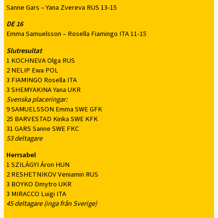
Sanne Gars – Yana Zvereva RUS 13-15
DE 16
Emma Samuelsson – Rosella Fiamingo ITA 11-15
Slutresultat
1 KOCHNEVA Olga RUS
2 NELIP Ewa POL
3 FIAMINGO Rosella ITA
3 SHEMYAKINA Yana UKR
Svenska placeringar:
9 SAMUELSSON Emma SWE GFK
25 BARVESTAD Kinka SWE KFK
31 GARS Sanne SWE FKC
53 deltagare
Herrsabel
1 SZILÁGYI Áron HUN
2 RESHETNIKOV Veniamin RUS
3 BOYKO Dmytro UKR
3 MIRACCO Luigi ITA
45 deltagare (inga från Sverige)