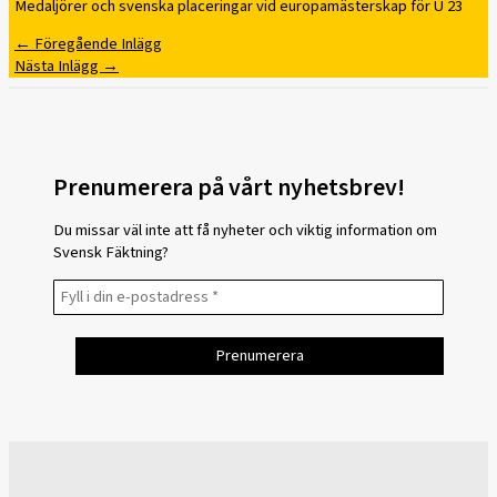
Medaljörer och svenska placeringar vid europamästerskap för U 23
←
Föregående Inlägg
Nästa Inlägg
→
Prenumerera på vårt nyhetsbrev!
Du missar väl inte att få nyheter och viktig information om
Svensk Fäktning?