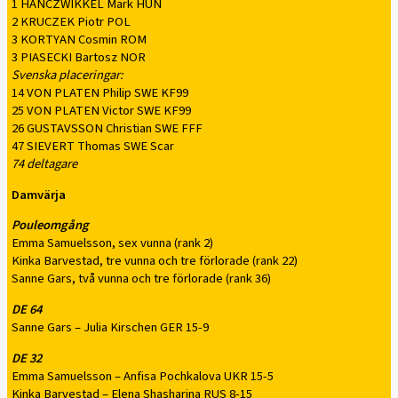
1 HANCZWIKKEL Mark HUN
2 KRUCZEK Piotr POL
3 KORTYAN Cosmin ROM
3 PIASECKI Bartosz NOR
Svenska placeringar:
14 VON PLATEN Philip SWE KF99
25 VON PLATEN Victor SWE KF99
26 GUSTAVSSON Christian SWE FFF
47 SIEVERT Thomas SWE Scar
74 deltagare
Damvärja
Pouleomgång
Emma Samuelsson, sex vunna (rank 2)
Kinka Barvestad, tre vunna och tre förlorade (rank 22)
Sanne Gars, två vunna och tre förlorade (rank 36)
DE 64
Sanne Gars – Julia Kirschen GER 15-9
DE 32
Emma Samuelsson – Anfisa Pochkalova UKR 15-5
Kinka Barvestad – Elena Shasharina RUS 8-15