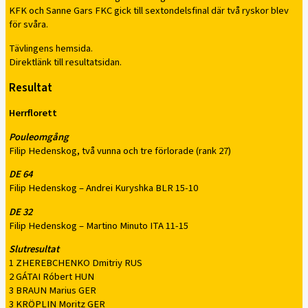
KFK och Sanne Gars FKC gick till sextondelsfinal där två ryskor blev
för svåra.
Tävlingens hemsida.
Direktlänk till resultatsidan.
Resultat
Herrflorett
Pouleomgång
Filip Hedenskog, två vunna och tre förlorade (rank 27)
DE 64
Filip Hedenskog – Andrei Kuryshka BLR 15-10
DE 32
Filip Hedenskog – Martino Minuto ITA 11-15
Slutresultat
1 ZHEREBCHENKO Dmitriy RUS
2 GÁTAI Róbert HUN
3 BRAUN Marius GER
3 KRÖPLIN Moritz GER