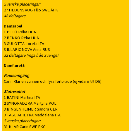
Svenska placeringar:
27 HEDENSKOG Filip SWE ÄFK
48 deltagare
Damsabel
1 PETÕ Réka HUN
2 BENKO Réka HUN
3 GULOTTA Loreta ITA
3 ILLARIONOVA Anna RUS
32 deltagare (inga från Sverige)
Damflorett
Pouleomgång
Carin Klar en vunnen och fyra förlorade (ej vidare till DE)
Slutresultat
1 BATINI Martina ITA
2 SYNORADZKA Martyna POL
3 BINGENHEIMER Sandra GER
3 TAGLIAPIETRA Maddalena ITA
Svenska placeringar:
31 KLAR Carin SWE FKC