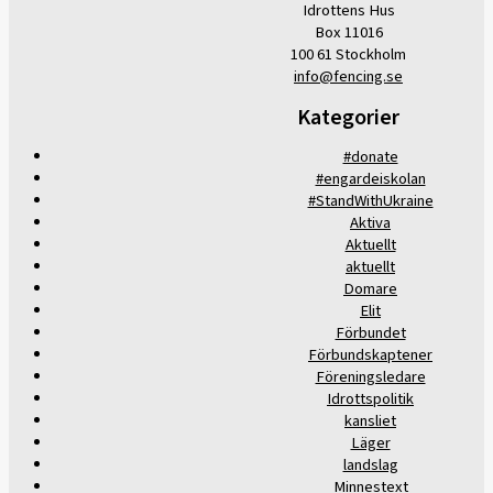
Idrottens Hus
Box 11016
100 61 Stockholm
info@fencing.se
Kategorier
#donate
#engardeiskolan
#StandWithUkraine
Aktiva
Aktuellt
aktuellt
Domare
Elit
Förbundet
Förbundskaptener
Föreningsledare
Idrottspolitik
kansliet
Läger
landslag
Minnestext