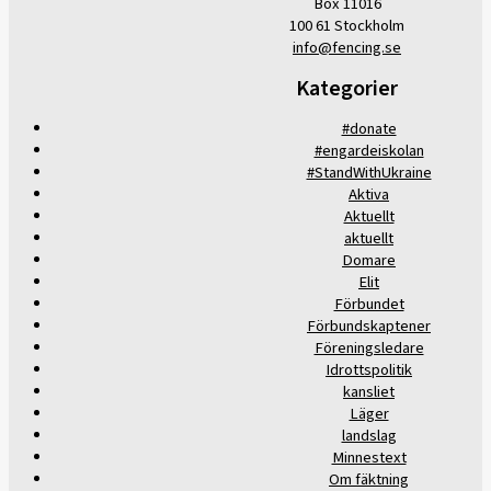
Box 11016
100 61 Stockholm
info@fencing.se
Kategorier
#donate
#engardeiskolan
#StandWithUkraine
Aktiva
Aktuellt
aktuellt
Domare
Elit
Förbundet
Förbundskaptener
Föreningsledare
Idrottspolitik
kansliet
Läger
landslag
Minnestext
Om fäktning