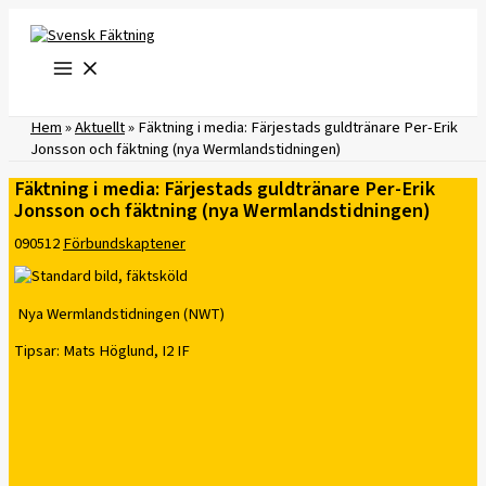
Hoppa
till
innehåll
Hem
»
Aktuellt
»
Fäktning i media: Färjestads guldtränare Per-Erik
Jonsson och fäktning (nya Wermlandstidningen)
Fäktning i media: Färjestads guldtränare Per-Erik
Jonsson och fäktning (nya Wermlandstidningen)
090512
Förbundskaptener
Nya Wermlandstidningen (NWT)
Tipsar: Mats Höglund, I2 IF