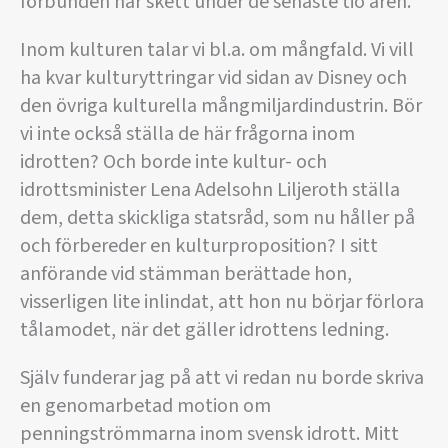
förbunden har skett under de senaste tio åren.
Inom kulturen talar vi bl.a. om mångfald. Vi vill
ha kvar kulturyttringar vid sidan av Disney och
den övriga kulturella mångmiljardindustrin. Bör
vi inte också ställa de här frågorna inom
idrotten? Och borde inte kultur- och
idrottsminister Lena Adelsohn Liljeroth ställa
dem, detta skickliga statsråd, som nu håller på
och förbereder en kulturproposition? I sitt
anförande vid stämman berättade hon,
visserligen lite inlindat, att hon nu börjar förlora
tålamodet, när det gäller idrottens ledning.
Själv funderar jag på att vi redan nu borde skriva
en genomarbetad motion om
penningströmmarna inom svensk idrott. Mitt