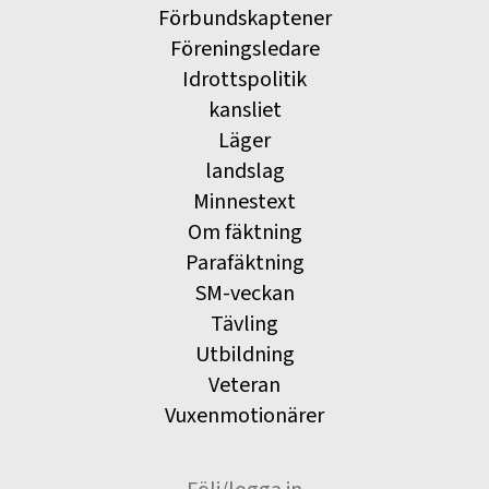
Förbundskaptener
Föreningsledare
Idrottspolitik
kansliet
Läger
landslag
Minnestext
Om fäktning
Parafäktning
SM-veckan
Tävling
Utbildning
Veteran
Vuxenmotionärer