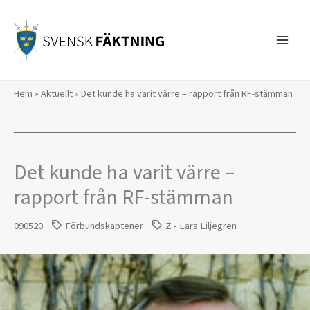
Hoppa
till
innehåll
Hem
»
Aktuellt
»
Det kunde ha varit värre – rapport från RF-stämman
Det kunde ha varit värre –
rapport från RF-stämman
090520
Förbundskaptener
Z - Lars Liljegren