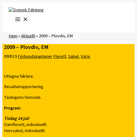
Hoppa
till
innehåll
Hem
»
Aktuellt
»
2009 – Plovdiv, EM
2009 – Plovdiv, EM
090519
Förbundskaptener
Florett
,
Sabel
,
Värja
Uttagna fäktare.
Resultatrapportering.
Tävlingens hemsida.
Program
Tisdag 14 juli
Damflorett, individuellt
Herrsabel, individuellt