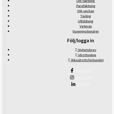
Om fäktning
Parafäktning
SM-veckan
Tävling
Utbildning
Veteran
Vuxenmotionärer
Följ/logga in
Nyhetsbrev
Idrottonline
Riksidrottsförbundet
Facebook
Instagram
Linkedin