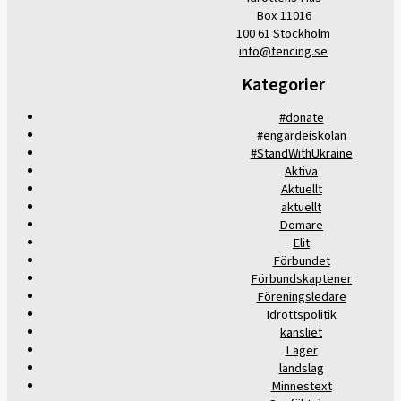
Box 11016
100 61 Stockholm
info@fencing.se
Kategorier
#donate
#engardeiskolan
#StandWithUkraine
Aktiva
Aktuellt
aktuellt
Domare
Elit
Förbundet
Förbundskaptener
Föreningsledare
Idrottspolitik
kansliet
Läger
landslag
Minnestext