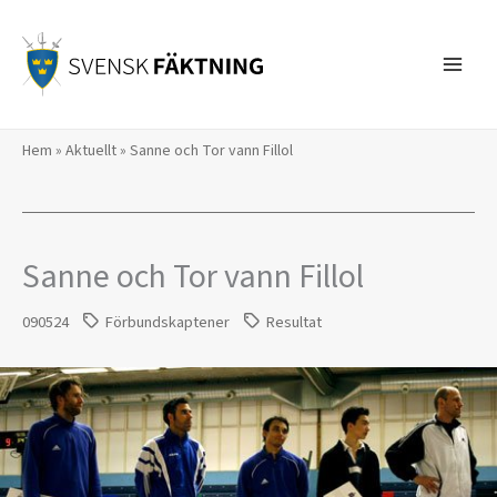
Hoppa
till
innehåll
Hem
»
Aktuellt
»
Sanne och Tor vann Fillol
Sanne och Tor vann Fillol
090524
Förbundskaptener
Resultat