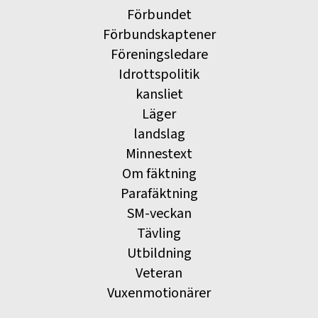
Förbundet
Förbundskaptener
Föreningsledare
Idrottspolitik
kansliet
Läger
landslag
Minnestext
Om fäktning
Parafäktning
SM-veckan
Tävling
Utbildning
Veteran
Vuxenmotionärer