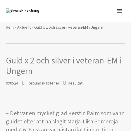
Hoppa
till
innehåll
Hem
»
Aktuellt
»
Guld x 2 och silver i veteran-EM i Ungern
Guld x 2 och silver i veteran-EM i
Ungern
090524
Förbundskaptener
Resultat
– Det var en mycket glad Kerstin Palm som vann
guldet efter att ha slagit Marja-Liisa Someroja
med 7-6. Finskan var nästan ifatt innan tiden