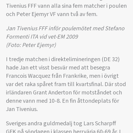
Tivenius FFF vann alla sina fem matcher i poulen
och Peter Ejemyr VF vann två av fem.
Jan Tivenius FFF inför poulemötet med Stefano
Formenti ITA vid vet-EM 2009
(Foto: Peter Ejemyr)
I tredje matchen i direktelimineringen (DE 32)
hade Jan ett visst besvär med att besegra
Francois Wacquez från Frankrike, men i övrigt
var det raka spåret fram till kvartsfinal. Där stod
irländaren Grant Anderton för motståndet och
denne vann med 10-8. En fin åttondeplats för
Jan Tivenius.
Sveriges andra guldmedalj tog Lars Scharpff
GFK på söndagen i klassen herrvärja 60-69 år. I