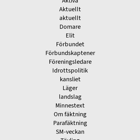
Aktiva
Aktuellt
aktuellt
Domare
Elit
Förbundet
Förbundskaptener
Föreningsledare
Idrottspolitik
kansliet
Läger
landslag
Minnestext
Om fäktning
Parafäktning
SM-veckan