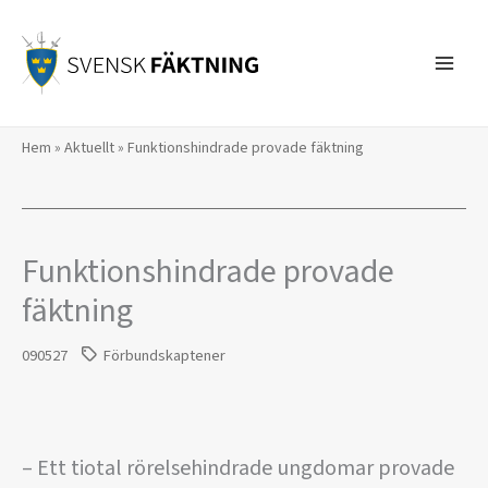
Hoppa
till
innehåll
Hem
»
Aktuellt
»
Funktionshindrade provade fäktning
Funktionshindrade provade
fäktning
090527
Förbundskaptener
– Ett tiotal rörelsehindrade ungdomar provade